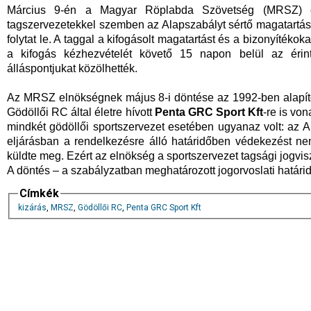
Március 9-én a Magyar Röplabda Szövetség (MRSZ) el
tagszervezetekkel szemben az Alapszabályt sértő magatartás (t
folytat le. A taggal a kifogásolt magatartást és a bizonyítéko
a kifogás kézhezvételét követő 15 napon belül az érintet
álláspontjukat közölhették.
Az MRSZ elnökségnek május 8-i döntése az 1992-ben alapít
Gödöllői RC által életre hívott
Penta GRC Sport Kft
-re is von
mindkét gödöllői sportszervezet esetében ugyanaz volt: az Al
eljárásban a rendelkezésre álló határidőben védekezést nem t
küldte meg. Ezért az elnökség a sportszervezet tagsági jogvis
A döntés – a szabályzatban meghatározott jogorvoslati határidő
Címkék
kizárás
,
MRSZ
,
Gödöllői RC
,
Penta GRC Sport Kft