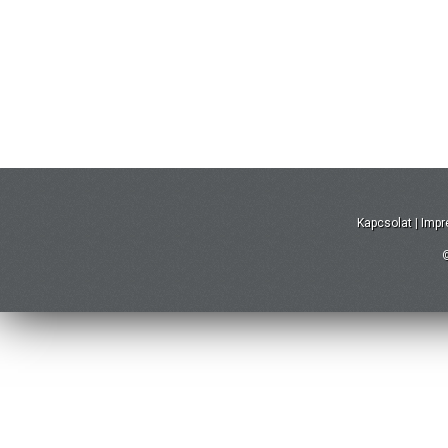
Kapcsolat
|
Imp
©