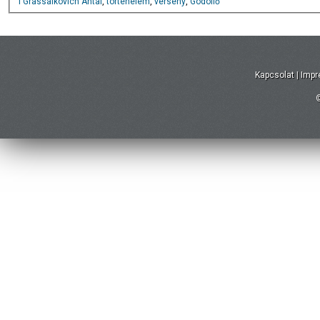
I Grassalkovich Antal
,
történelem
,
verseny
,
Gödöllő
Kapcsolat
|
Imp
©