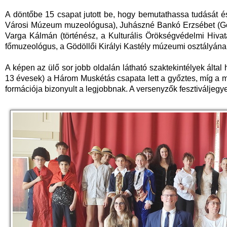
A döntőbe 15 csapat jutott be, hogy bemutathassa tudását é
Városi Múzeum muzeológusa), Juhászné Bankó Erzsébet (Gödöl
Varga Kálmán (történész, a Kulturális Örökségvédelmi Hivata
főmuzeológus, a Gödöllői Királyi Kastély múzeumi osztályának
A képen az ülő sor jobb oldalán látható szaktekintélyek által
13 évesek) a Három Muskétás csapata lett a győztes, míg a 
formációja bizonyult a legjobbnak. A versenyzők fesztiváljegy