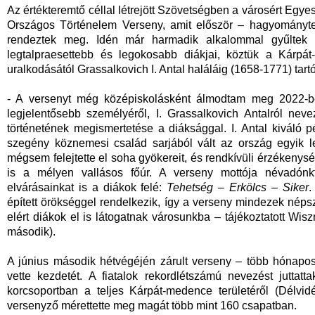
Az értékteremtő céllal létrejött Szövetségben a városért Egy
Országos Történelem Verseny, amit először – hagyományt
rendeztek meg. Idén már harmadik alkalommal gyűltek 
legtalpraesettebb és legokosabb diákjai, köztük a Kárpát
uralkodásától Grassalkovich I. Antal haláláig (1658-1771) tartó
- A versenyt még középiskolásként álmodtam meg 2022-be
legjelentősebb személyéről, I. Grassalkovich Antalról neve
történetének megismertetése a diáksággal. I. Antal kiváló 
szegény köznemesi család sarjából vált az ország egyik 
mégsem felejtette el soha gyökereit, és rendkívüli érzékenység
is a mélyen vallásos főúr. A verseny mottója névadónk
elvárásainkat is a diákok felé:
Tehetség – Erkölcs – Siker
.
épített örökséggel rendelkezik, így a verseny mindezek népsz
elért diákok el is látogatnak városunkba – tájékoztatott Wis
második).
A június második hétvégéjén zárult verseny – több hónapo
vette kezdetét. A fiatalok rekordlétszámú nevezést juttat
korcsoportban a teljes Kárpát-medence területéről (Délvid
versenyző mérettette meg magát több mint 160 csapatban.