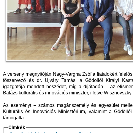
A verseny megnyitóján Nagy-Vargha Zsófia fiatalokért felelős
főszervező és dr. Ujváry Tamás, a Gödöllői Királyi Kast
igazgatója mondott beszédet, míg a díjátadón – az elismer
Balázs kulturális és innovációs miniszter, illetve Wisznovszk
Az eseményt – számos magánszemély és egyesület mellet
Kulturális és Innovációs Minisztérium, valamint a Gödöll
támogatta.
Címkék