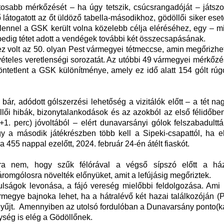
osabb mérkőzését – ha úgy tetszik, csúcsrangadóját – játszot
 látogatott az őt üldöző tabella-másodikhoz, gödöllői siker eset
tlennel a GSK került volna közelebb célja eléréséhez, egy – m
 pedig tétet adott a vendégek további két összecsapásának.
ez volt az 50. olyan Pest vármegyei tétmeccse, amin megőrizhe
kivételes veretlenségi sorozatát. Az utóbbi 49 vármegyei mérkőz
öntetlent a GSK különítménye, amely ez idő alatt 154 gólt rúg
bár, adódott gólszerzési lehetőség a vizitálók előtt – a tét n
lői hibák, bizonytalankodások és az azokból az első félidőbe
1. perc) jóvoltából – elért dunavarsányi gólok felszabadulttá
ogy a második játékrészben több kell a Sipeki-csapattól, ha e
 455 nappal ezelőtt, 2024. február 24-én átélt fiaskót.
ira nem, hogy szűk félórával a végső sípszó előtt a há
romgólosra növelték előnyüket, amit a lefújásig megőriztek.
lságok levonása, a fájó vereség mielőbbi feldolgozása. Ami b
megye bajnoka lehet, ha a hátralévő két hazai találkozóján (
yűjt. Amennyiben az utolsó fordulóban a Dunavarsány ponto(ka
ység is elég a Gödöllőnek.