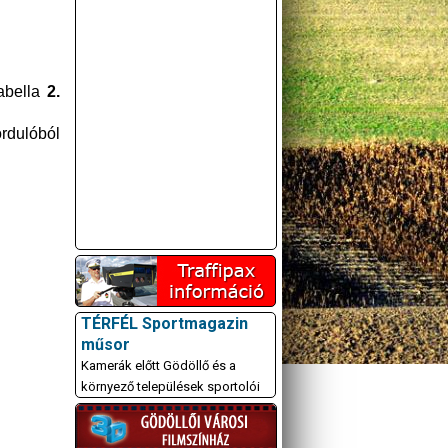
abella
2.
rdulóból
A GÖDÖLLŐI ÉS
KÖRNYÉKBELI
KULTURÁLIS- ÉS
SPORTPROGRAMOKAT
TÉRFÉL Sportmagazin
KÖZÖSSÉGI
műsor
OLDALUNKON TESSZÜK
Kamerák előtt Gödöllő és a
KÖZZÉ!
környező települések sportolói