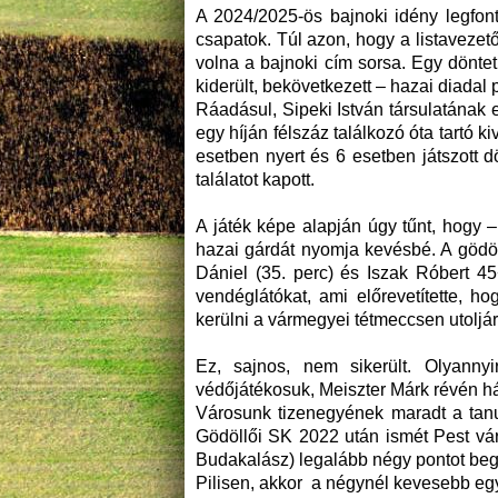
A 2024/2025-ös bajnoki idény legfont
csapatok. Túl azon, hogy a listavezető
volna a bajnoki cím sorsa. Egy dönte
kiderült, bekövetkezett – hazai diadal
Ráadásul, Sipeki István társulatának 
egy híján félszáz találkozó óta tartó 
esetben nyert és 6 esetben játszott d
találatot kapott.
A játék képe alapján úgy tűnt, hogy – 
hazai gárdát nyomja kevésbé. A gödöl
Dániel (35. perc) és Iszak Róbert 45+
vendéglátókat, ami előrevetítette, h
kerülni a vármegyei tétmeccsen utoljára
Ez, sajnos, nem sikerült. Olyanny
védőjátékosuk, Meiszter Márk révén há
Városunk tizenegyének maradt a tanu
Gödöllői SK 2022 után ismét Pest vár
Budakalász) legalább négy pontot beg
Pilisen, akkor a négynél kevesebb eg