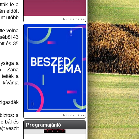
ták le a
én eldőlt
int utóbb
tte volna
éséből 43
ott és 35
agysága a
n – Zana
 tették a
l kívánja
zigazdák
iztos: a
Perbál és
Programajánló
)t veszít