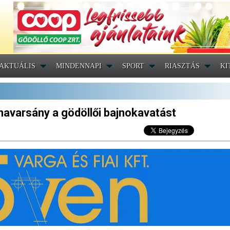
AKTUÁLIS
MINDENNAPI
SPORT
RIASZTÁS
KI
navarsány a gödöllői bajnokavatást