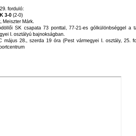
29. forduló:
K 3-0
(2-0)
, Meiszter Márk.
öllői SK csapata 73 ponttal, 77-21-es gólkülönbséggel a t
yei I. osztályú bajnokságban.
 május 28., szerda 19 óra (Pest vármegyei I. osztály, 25. fo
Sportcentrum