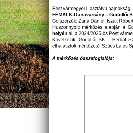
Pest vármegyei I. osztályú bajnokság, 
FÉMALK-Dunavarsány – Gödöllői S
Gólszerzők: Zana Dániel, Iszak Róbert
Huszonnyolc mérkőzés alapján a Göd
helyén
áll a 2024/2025-ös Pest vármeg
Következik: Gödöllői SK – Perbál SC
elhalasztott mérkőzés), Szűcs Lajos 
A mérkőzés összefoglalója: