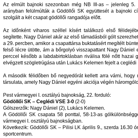
Az elmúlt bajnoki szezonban még NB III-as – jelenleg 5. 
arányban felülmúlták a Gödöllői SK együttesét a bajnoki cí
szolgált a két csapat gödöllői rangadója előtt.
Az időnként viharos széllel kísért találkozó első félidej
segítette. Nagy Dániel akár az első támadásból gólt szerezhe
a 29. percben, amikor a csapattársa buktatásért megítélt bünt
felső lécre ütötte, ám a bőrgolyó visszapattant Nagy Dániel 
perccel később a labdabirtoklásban riválisa fölé nőtt hazai
elvégzett szögletrúgása után Lukács Kelemen fejelt a ceglédi
A második félidőben bő negyedórát kellett arra várni, hog
társulata, amely Nagy Dániel egyéni akciója végén háromgólo
Pest vármegyei I. osztályú bajnokság, 22. forduló:
Gödöllői SK – Ceglédi VSE 3-0
(2-0)
Gólszerzők: Nagy Dániel (2), Lukács Kelemen.
A Gödöllői SK csapata 58 ponttal, 58-13-as gólkülönbségg
vármegyei I. osztályú bajnokságban.
Következik: Gödöllői SK – Pilisi LK április 9., szerda 16.30
sportcentrum.