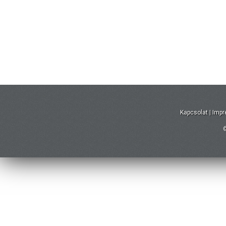
Kapcsolat
|
Imp
©