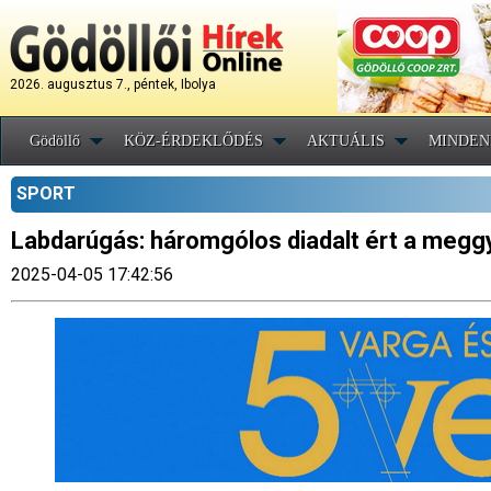
2026. augusztus 7., péntek, Ibolya
Gödöllő
KÖZ-ÉRDEKLŐDÉS
AKTUÁLIS
MINDEN
SPORT
Labdarúgás: háromgólos diadalt ért a meggy
2025-04-05 17:42:56