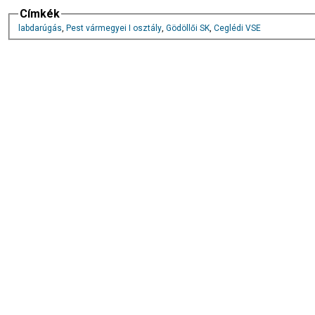
Címkék
labdarúgás
,
Pest vármegyei I osztály
,
Gödöllői SK
,
Ceglédi VSE