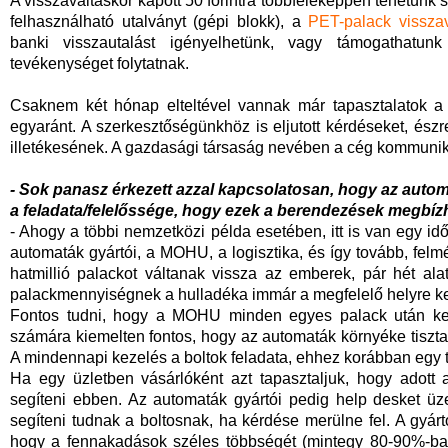
A visszaváltáskor kapott 50 forintra többféleképpen tehetünk 
felhasználható utalványt (gépi blokk), a
PET-palack visszav
banki visszautalást igényelhetünk, vagy támogathatunk
tevékenységet folytatnak.
Csaknem két hónap elteltével vannak már tapasztalatok a 
egyaránt. A szerkesztőségünkhöz is eljutott kérdéseket, és
illetékesének. A gazdasági társaság nevében a cég kommunik
- Sok panasz érkezett azzal kapcsolatosan, hogy az au
a feladata/felelőssége, hogy ezek a berendezések megbí
- Ahogy a többi nemzetközi példa esetében, itt is van egy idő
automaták gyártói, a MOHU, a logisztika, és így tovább, felm
hatmillió palackot váltanak vissza az emberek, pár hét ala
palackmennyiségnek a hulladéka immár a megfelelő helyre ker
Fontos tudni, hogy a MOHU minden egyes palack után keze
számára kiemelten fontos, hogy az automaták környéke tiszta 
A mindennapi kezelés a boltok feladata, ehhez korábban egy t
Ha egy üzletben vásárlóként azt tapasztaljuk, hogy adott
segíteni ebben. Az automaták gyártói pedig help desket üz
segíteni tudnak a boltosnak, ha kérdése merülne fel. A gyárt
hogy a fennakadások széles többségét (mintegy 80-90%-ban