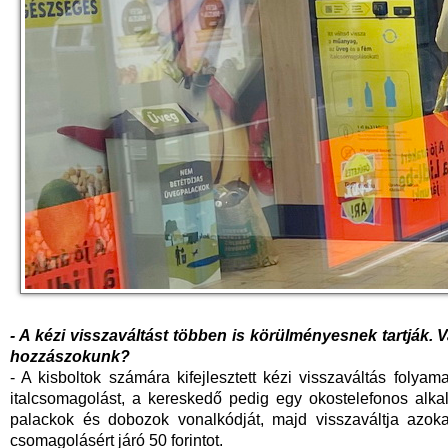
- A kézi visszaváltást többen is körülményesnek tartják.
hozzászokunk?
- A kisboltok számára kifejlesztett kézi visszaváltás folyam
italcsomagolást, a kereskedő pedig egy okostelefonos alka
palackok és dobozok vonalkódját, majd visszaváltja azoka
csomagolásért járó 50 forintot.