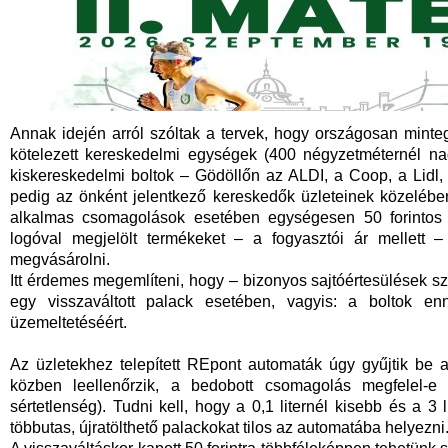
Annak idején arról szóltak a tervek, hogy országosan minte
kötelezett kereskedelmi egységek (400 négyzetméternél nag
kiskereskedelmi boltok – Gödöllőn az ALDI, a Coop, a Lidl
pedig az önként jelentkező kereskedők üzleteinek közelében
alkalmas csomagolások esetében egységesen 50 forintos vi
logóval megjelölt termékeket – a fogyasztói ár mellett – 
megvásárolni.
Itt érdemes megemlíteni, hogy – bizonyos sajtóértesülések sze
egy visszaváltott palack esetében, vagyis: a boltok e
üzemeltetéséért.
Az üzletekhez telepített REpont automaták úgy gyűjtik be
közben leellenőrzik, a bedobott csomagolás megfelel-e a
sértetlenség). Tudni kell, hogy a 0,1 liternél kisebb és a 
többutas, újratölthető palackokat tilos az automatába helyezni