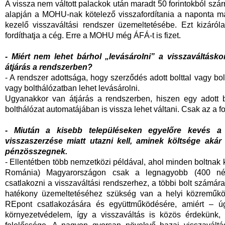
A vissza nem váltott palackok után maradt 50 forintokból szá
alapján a MOHU-nak kötelező visszafordítania a naponta már
kezelő visszaváltási rendszer üzemeltetésébe. Ezt kizáról
fordíthatja a cég. Erre a MOHU még ÁFÁ-t is fizet.
- Miért nem lehet bárhol „levásárolni” a visszaváltáskor
átjárás a rendszerben?
- A rendszer adottsága, hogy szerződés adott bolttal vagy bolt
vagy bolthálózatban lehet levásárolni.
Ugyanakkor van átjárás a rendszerben, hiszen egy adott b
bolthálózat automatájában is vissza lehet váltani. Csak az a fo
- Miután a kisebb településeken egyelőre kevés a vi
visszaszerzése miatt utazni kell, aminek költsége akár
pénzösszegnek.
- Ellentétben több nemzetközi példával, ahol minden boltnak k
Románia) Magyarországon csak a legnagyobb (400 négy
csatlakozni a visszaváltási rendszerhez, a többi bolt számár
hatékony üzemeltetéséhez szükség van a helyi közreműköd
REpont csatlakozására és együttműködésére, amiért – úgy
környezetvédelem, így a visszaváltás is közös érdekünk,