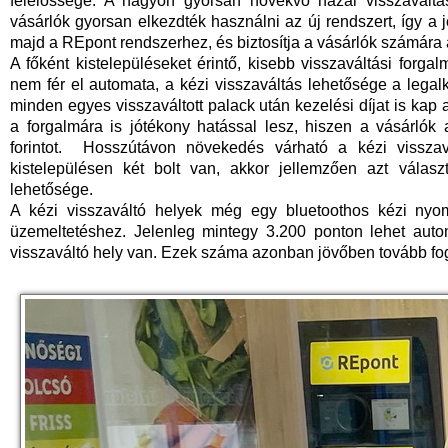
felelőssége. A nagyon gyorsan növekvő hazai visszaváltá
vásárlók gyorsan elkezdték használni az új rendszert, így a 
majd a REpont rendszerhez, és biztosítja a vásárlók számára a
A főként kistelepüléseket érintő, kisebb visszaváltási forg
nem fér el automata, a kézi visszaváltás lehetősége a legalk
minden egyes visszaváltott palack után kezelési díjat is kap
a forgalmára is jótékony hatással lesz, hiszen a vásárlók 
forintot. Hosszútávon növekedés várható a kézi vissza
kistelepülésen két bolt van, akkor jellemzően azt válasz
lehetősége.
A kézi visszaváltó helyek még egy bluetoothos kézi nyomt
üzemeltetéshez. Jelenleg mintegy 3.200 ponton lehet auto
visszaváltó hely van. Ezek száma azonban jövőben tovább fog