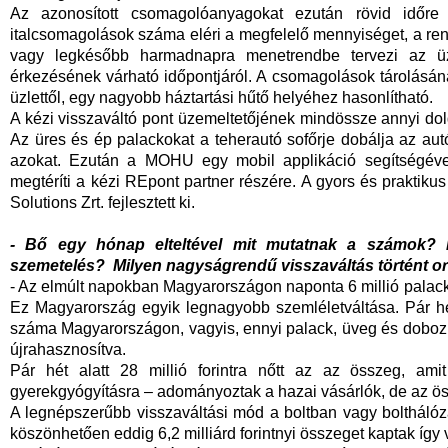
Az azonosított csomagolóanyagokat ezután rövid időre 
italcsomagolások száma eléri a megfelelő mennyiséget, a ren
vagy legkésőbb harmadnapra menetrendbe tervezi az üzl
érkezésének várható időpontjáról. A csomagolások tárolásán
üzlettől, egy nagyobb háztartási hűtő helyéhez hasonlítható.
A kézi visszaváltó pont üzemeltetőjének mindössze annyi dolg
Az üres és ép palackokat a teherautó sofőrje dobálja az aut
azokat. Ezután a MOHU egy mobil applikáció segítségével 
megtéríti a kézi REpont partner részére. A gyors és praktik
Solutions Zrt. fejlesztett ki.
- Bő egy hónap elteltével mit mutatnak a számok? 
szemetelés? Milyen nagyságrendű visszaváltás történt 
- Az elmúlt napokban Magyarországon naponta 6 millió palackot
Ez Magyarország egyik legnagyobb szemléletváltása. Pár hét
száma Magyarországon, vagyis, ennyi palack, üveg és doboz 
újrahasznosítva.
Pár hét alatt 28 millió forintra nőtt az az összeg, ami
gyerekgyógyításra – adományoztak a hazai vásárlók, de az ö
A legnépszerűbb visszaváltási mód a boltban vagy bolthálóz
köszönhetően eddig 6,2 milliárd forintnyi összeget kaptak így 