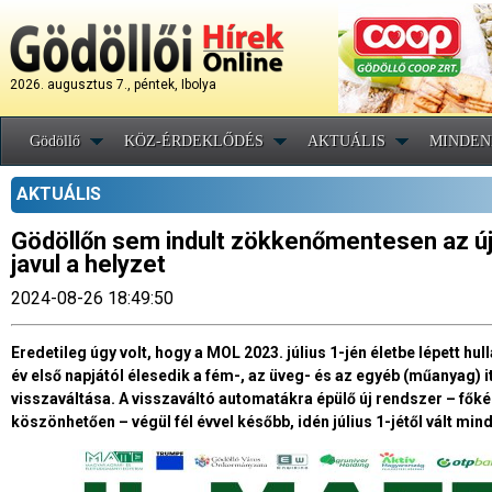
2026. augusztus 7., péntek, Ibolya
Gödöllő
KÖZ-ÉRDEKLŐDÉS
AKTUÁLIS
MINDEN
AKTUÁLIS
Gödöllőn sem indult zökkenőmentesen az új
javul a helyzet
2024-08-26 18:49:50
Eredetileg úgy volt, hogy a MOL 2023. július 1-jén életbe lépett 
év első napjától élesedik a fém-, az üveg- és az egyéb (műanyag)
visszaváltása. A visszaváltó automatákra épülő új rendszer – fők
köszönhetően – végül fél évvel később, idén július 1-jétől vált mi