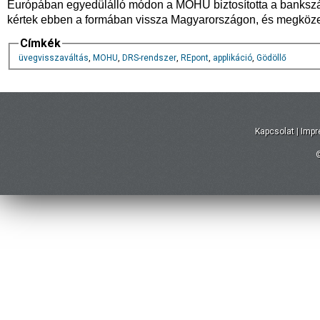
Európában egyedülálló módon a MOHU biztosította a bankszámlá
kértek ebben a formában vissza Magyarországon, és megközelít
Címkék
üvegvisszaváltás
,
MOHU
,
DRS-rendszer
,
REpont
,
applikáció
,
Gödöllő
Kapcsolat
|
Imp
©