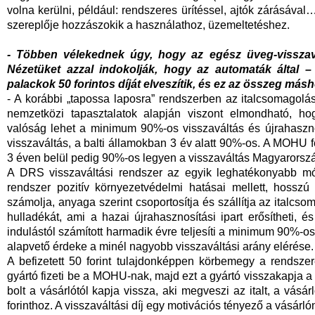
volna kerülni, például: rendszeres ürítéssel, ajtók zárásáva
szereplője hozzászokik a használathoz, üzemeltetéshez.
- Többen vélekednek úgy, hogy az egész üveg-visszavá
Nézetüket azzal indokolják, hogy az automaták által –
palackok 50 forintos díját elveszítik, és ez az összeg más
- A korábbi „tapossa laposra” rendszerben az italcsomagolá
nemzetközi tapasztalatok alapján viszont elmondható, ho
valóság lehet a minimum 90%-os visszaváltás és újrahaszno
visszaváltás, a balti államokban 3 év alatt 90%-os. A MOHU 
3 éven belül pedig 90%-os legyen a visszaváltás Magyarorsz
A DRS visszaváltási rendszer az egyik leghatékonyabb mó
rendszer pozitív környezetvédelmi hatásai mellett, hosszú 
számolja, anyaga szerint csoportosítja és szállítja az ital
hulladékát, ami a hazai újrahasznosítási ipart erősítheti, 
indulástól számított harmadik évre teljesíti a minimum 90%
alapvető érdeke a minél nagyobb visszaváltási arány elérése.
A befizetett 50 forint tulajdonképpen körbemegy a rendsze
gyártó fizeti be a MOHU-nak, majd ezt a gyártó visszakapja a 
bolt a vásárlótól kapja vissza, aki megveszi az italt, a vásá
forinthoz. A visszaváltási díj egy motivációs tényező a vásárló