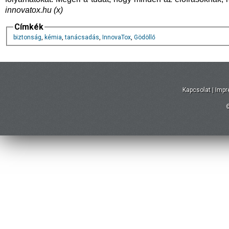
innovatox.hu (x)
Címkék
biztonság
,
kémia
,
tanácsadás
,
InnovaTox
,
Gödöllő
Kapcsolat
|
Imp
©