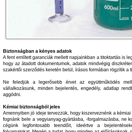
Biztonságban a kényes adatok
A fent említett garanciák mellett napjainkban a titoktartás is l
hogy az átadott dokumentumok, adatok mindvégig diszkréte
szakértői szerződés keretén belül, írásos formában rögzítik a ti
Ne feledjük a legerősebb érvet az együttműködés melle
vállalkozásunk, minden bejelentés, engedély, adatlap rend
aggódni.
Kémiai biztonságból jeles
Amennyiben jó ideje tervezzük, hogy kiszerveznénk a kémiai
fognánk bele a vegyianyag-gyártásba, -forgalmazásba, ne ko
cégünk legfontosabb teendőit, ideértve a bejelentéseket
folyamatokat. Megéri a tudat, hogy minden az előírásoknak, 