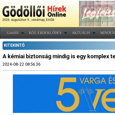
2026. augusztus 9., vasárnap, Emõd
Gödöllő
KÖZ-ÉRDEKLŐDÉS
AKTUÁLIS
MINDEN
KITEKINTŐ
A kémiai biztonság mindig is egy komplex t
2024-08-22 08:56:36