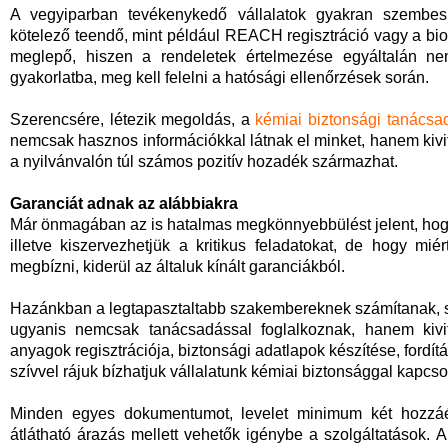
A vegyiparban tevékenykedő vállalatok gyakran szembes
kötelező teendő, mint például REACH regisztráció vagy a bioc
meglepő, hiszen a rendeletek értelmezése egyáltalán ne
gyakorlatba, meg kell felelni a hatósági ellenőrzések során.
Szerencsére, létezik megoldás, a
kémiai biztonsági tanácsa
nemcsak hasznos információkkal látnak el minket, hanem kivi
a nyilvánvalón túl számos pozitív hozadék származhat.
Garanciát adnak az alábbiakra
Már önmagában az is hatalmas megkönnyebbülést jelent, ho
illetve kiszervezhetjük a kritikus feladatokat, de hogy mi
megbízni, kiderül az általuk kínált garanciákból.
Hazánkban a legtapasztaltabb szakembereknek számítanak, sz
ugyanis nemcsak tanácsadással foglalkoznak, hanem kivite
anyagok regisztrációja, biztonsági adatlapok készítése, fordít
szívvel rájuk bízhatjuk vállalatunk kémiai biztonsággal kapcso
Minden egyes dokumentumot, levelet minimum két hozzáért
átlátható árazás mellett vehetők igénybe a szolgáltatások. 