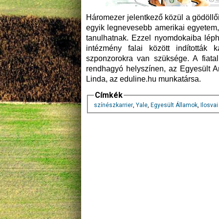
Háromezer jelentkező közül a gödöllői 
egyik legnevesebb amerikai egyetem
tanulhatnak. Ezzel nyomdokaiba léphe
intézmény falai között indították
szponzorokra van szüksége. A fiata
rendhagyó helyszínen, az Egyesült 
Linda, az eduline.hu munkatársa.
Címkék
színészkarrier
,
Yale
,
Egyesült Államok
,
Ilosvai