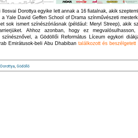
Ilosvai Dorottya egyike lett annak a 16 fiatalnak, akik szeptem
, a Yale David Geffen School of Drama színművészeti mester
t sok ismert színészóriásnak (például: Meryl Streep), akik s
 karrierjüket. Ahhoz azonban, hogy ez megvalósulhasson,
l színésznővel, a Gödöllői Református Líceum egykori diákj
Arab Emirátusok-beli Abu Dhabiban
találkozott és beszélgetett
 Dorottya
,
Gödöllő