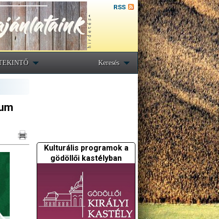
RSS
TEKINTŐ
Keresés
eum
Kulturális programok a
gödöllői kastélyban