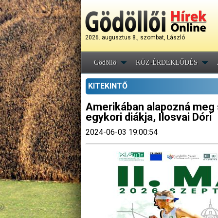
2026. augusztus 8., szombat, László
Gödöllő
KÖZ-ÉRDEKLŐDÉS
KITEKINTŐ
Amerikában alapozná meg s
egykori diákja, Ilosvai Dóri
2024-06-03 19:00:54