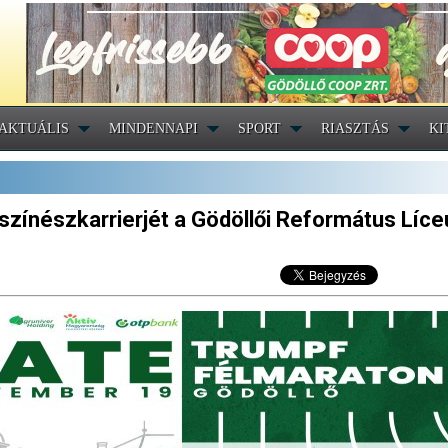
AKTUÁLIS
MINDENNAPI
SPORT
RIASZTÁS
KI
zínészkarrierjét a Gödöllői Református Líc