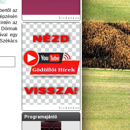
bertől az
képzésén
zintén az
 Dórinak
ával egy
Székács
A GÖDÖLLŐI ÉS
KÖRNYÉKBELI
KULTURÁLIS- ÉS
SPORTPROGRAMOKAT
KÖZÖSSÉGI
OLDALUNKON TESSZÜK
KÖZZÉ!
Programajánló