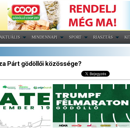
AKTUÁLIS
MINDENNAPI
SPORT
RIASZTÁS
KI
Tisza Párt gödöllői közössége?