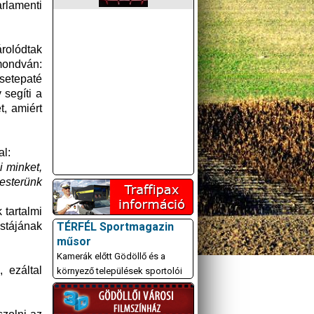
rlamenti
árolódtak
 mondván:
csetepaté
 segíti a
t, amiért
al:
 minket,
esterünk
tartalmi
TÉRFÉL Sportmagazin
stájának
műsor
Kamerák előtt Gödöllő és a
 ezáltal
környező települések sportolói