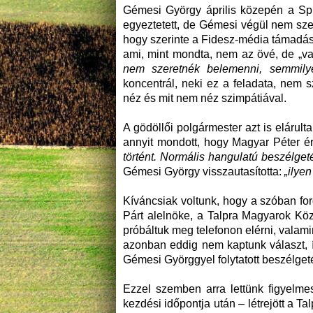
Gémesi György április közepén a Spir
egyeztetett, de Gémesi végül nem szer
hogy szerinte a Fidesz-média támadásb
ami, mint mondta, nem az övé, de „va
nem szeretnék belemenni, semmily
koncentrál, neki ez a feladata, nem s
néz és mit nem néz szimpátiával.
A gödöllői polgármester azt is elárult
annyit mondott, hogy Magyar Péter ér
történt. Normális hangulatú beszélgeté
Gémesi György visszautasította:
„ilyen
Kíváncsiak voltunk, hogy a szóban fo
Párt alelnöke, a Talpra Magyarok Közö
próbáltuk meg telefonon elérni, valami
azonban eddig nem kaptunk választ, í
Gémesi Györggyel folytatott beszélget
Ezzel szemben arra lettünk figyelme
kezdési időpontja után – létrejött a T