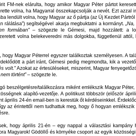
it FM-nek elárulta, hogy amikor Magyar Péter pártot keresett
ette volna, ha Magyarral összekapcsolják a nevét. Ezt azzal i
a lendült volna, hogy Magyar az ő pártja (az Új Kezdet Pártról
n rálátása”) segítségével akarja megbuktatni a kormányt.
„Na,
en formában”
– szögezte le Gémesi, majd hozzátett: a lok
zeretett volna belekeveredni más dolgokba, függetlenül attól,
a, hogy Magyar Péterrel egyszer találkoztak személyesen. A tal
deklődött a párt iránt, Gémesi pedig megmondta, kik a vezetői
s volt.”
Azokat az értesüléseket, miszerint, Magyar fenyegetőzö
 nem történt”
– szögezte le.
rgó beszélgetésre/találkozásra miként emlékszik Magyar Péter
sségnek alapító-vezetője. A politikust többször (először ápril
nt április 24-én email-ben is kerestük őt kérdéseinkkel. Érdekl
gy az érintettől nem tudhattuk meg, hogy ő hogyan emlékszik 
ésre.
sek, hogy április 21-én – egy nappal a választási kampány h
alpra Magyarok! Gödöllő és környéke csoport az egyik közösségi