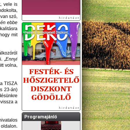
, vele is
ndokolta,
 van szó,
 én ebbe
alitásra
 hogy mit
álkozóról
. „
Ennyi
tt volna,
A GÖDÖLLŐI ÉS
KÖRNYÉKBELI
KULTURÁLIS- ÉS
, a TISZA
SPORTPROGRAMOKAT
is 23-án)
KÖZÖSSÉGI
ődésünkre
OLDALUNKON TESSZÜK
vissza a
KÖZZÉ!
Programajánló
ivatalos
 oldalon.