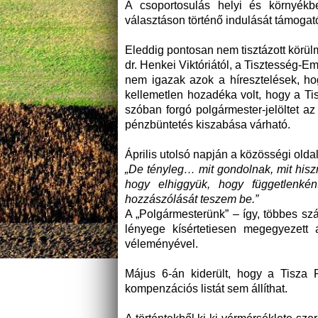
A csoportosulás helyi és környékbe
választáson történő indulását támogató
Eleddig pontosan nem tisztázott körülm
dr. Henkei Viktóriától, a Tisztesség-
nem igazak azok a híresztelések, hogy
kellemetlen hozadéka volt, hogy a Tis
szóban forgó polgármester-jelöltet az
pénzbüntetés kiszabása várható.
Április utolsó napján a közösségi olda
„De tényleg… mit gondolnak, mit his
hogy elhiggyük, hogy függetlenké
hozzászólását teszem be.”
A „Polgármesterünk” – így, többes s
lényege kísértetiesen megegyezett 
véleményével.
Május 6-án kiderült, hogy a Tisza P
kompenzációs listát sem állíthat.