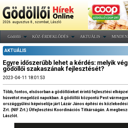
2026. augusztus 8., szombat, László
Gödöllő
KÖZ-ÉRDEKLŐDÉS
AKTUÁLIS
MINDEN
AKTUÁLIS
Egyre időszerűbb lehet a kérdés: melyik vég
gödöllői szakaszának fejlesztését?
2023-04-11 18:01:53
Több, fontos, elsősorban a gödöllőieket érintő fejlesztési elképze
húsvétot megelőző napokban. A gödöllői központú Pest vármegye
országgyűlési képviselője járt Lázár János építési és közlekedési
Zrt. (NIF Zrt.) Útfejlesztési Koordinációs Titkárságán. A megbes
Lászlót.