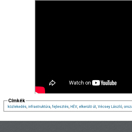
Címkék
közlekedés
,
infrastruktúra
,
fejlesztés
,
HÉV
,
elkerülő út
,
Vécsey László
,
orsz