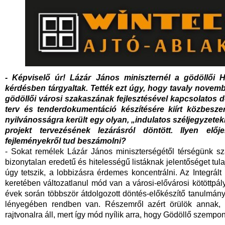
- Képviselő úr! Lázár János miniszternél a gödöllői
kérdésben tárgyaltak. Tették ezt úgy, hogy tavaly nove
gödöllői városi szakaszának fejlesztésével kapcsolatos 
terv és tenderdokumentáció készítésére kiírt közbeszer
nyilvánosságra került egy olyan, „indulatos széljegyzetekke
projekt tervezésének lezárásról döntött. Ilyen el
fejleményekről tud beszámolni?
- Sokat remélek Lázár János miniszterségétől térségünk s
bizonytalan eredetű és hitelességű listáknak jelentőséget tul
úgy tetszik, a lobbizásra érdemes koncentrálni. Az Integrál
keretében változatlanul mód van a városi-elővárosi kötöttpál
évek során többször átdolgozott döntés-előkészítő tanulmán
lényegében rendben van. Részemről azért örülök annak,
rajtvonalra áll, mert így mód nyílik arra, hogy Gödöllő szempo