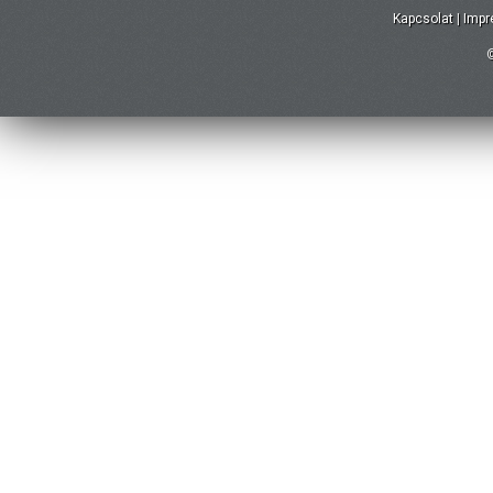
Kapcsolat
|
Imp
©