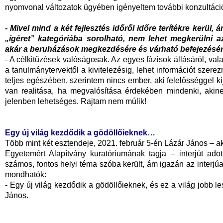
nyomvonal változatok ügyében igényeltem további konzultációt
- Mivel mind a két fejlesztés időről időre terítékre kerül
„ígéret” kategóriába sorolható, nem lehet megkerülni az
akár a beruházások megkezdésére és várható befejezésé
- A célkitűzések valóságosak. Az egyes fázisok állásáról, val
a tanulmánytervektől a kivitelezésig, lehet információt szer
teljes egészében, szerintem nincs ember, aki felelősséggel k
van realitása, ha megvalósítása érdekében mindenki, akin
jelenben lehetséges. Rajtam nem múlik!
Egy új világ kezdődik a gödöllőieknek…
Több mint két esztendeje, 2021. február 5-én Lázár János – a
Egyetemért Alapítvány kuratóriumának tagja – interjút ad
számos, fontos helyi téma szóba került, ám igazán az interjú
mondhatók:
- Egy új világ kezdődik a gödöllőieknek, és ez a világ jobb l
János.