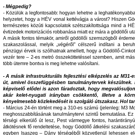
- Mégpedig?
- Közülük a legfontosabb: hogyan lehetne a leghatékonyabban
helyzetet, hogy a HÉV vonal kettévágja a várost? Hiszen Gödö
természetes közúti kapcsolatok szétszakítottsága mind a HÉ
évtizedek motorizációs robbanása miatt ez mára a gödöllői ut
A másik fontos témakör, amiről gödöllői szemszögből érdeme
szakaszolással, melyik „végéről” célszerű indítani a beru
pénzügyi érvek is szólhatnak amellett, hogy a Gödöllő-Cink
vezér tere – 2-es metró összeköttetéssel szemben, amit más
több ütemre bontva is meg lehetne valósítani.
- A másik infrastrukturális fejlesztési elképzelés az M31-
út, amivel összefüggésben tanulmánytervek készülnek. 
képviselő elődei is azon fáradoztak, hogy megvalósuljon
akár kelet-nyugati irányban csökkentő, illetve a kö
kényelmesebb közlekedését is szolgáló útszakasz. Hol tart
- Március 24-én történt meg a 310-es számú (jelenleg: M3 M
meghosszabbításának tanulmánytervi szintű bemutatása. Ez
térségi elkerülő út lesz, Pest vármegye fontos, harántirán
átkötésnek fő rendeltetése, hogy Gödöllő átkelési szakaszáró
egyben Isaszeg – Dány térségéből közvetlenül lehessen el