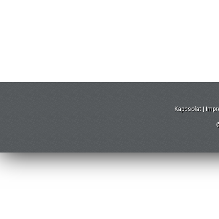
Kapcsolat
|
Imp
©