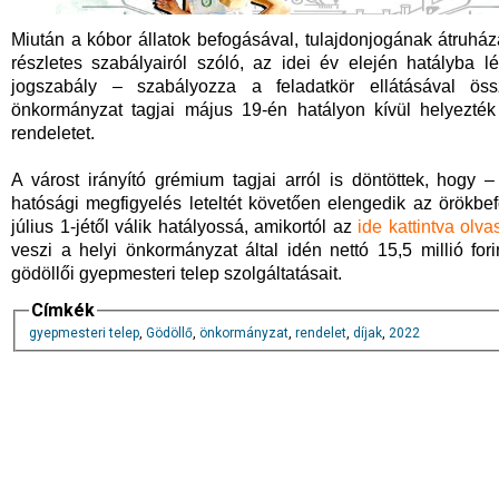
Miután a kóbor állatok befogásával, tulajdonjogának átruhá
részletes szabályairól szóló, az idei év elején hatályba
jogszabály – szabályozza a feladatkör ellátásával öss
önkormányzat tagjai május 19-én hatályon kívül helyezték
rendeletet.
A várost irányító grémium tagjai arról is döntöttek, hog
hatósági megfigyelés leteltét követően elengedik az örökbe
július 1-jétől válik hatályossá, amikortól az
ide kattintva olva
veszi a helyi önkormányzat által idén nettó 15,5 millió fori
gödöllői gyepmesteri telep szolgáltatásait.
Címkék
gyepmesteri telep
,
Gödöllő
,
önkormányzat
,
rendelet
,
díjak
,
2022