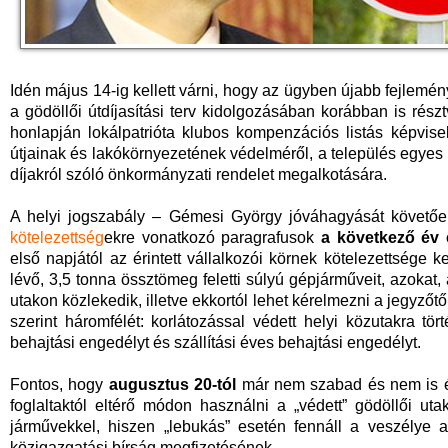
Idén május 14-ig kellett várni, hogy az ügyben újabb fejlemé
a gödöllői útdíjasítási terv kidolgozásában korábban is rész
honlapján lokálpatrióta klubos kompenzációs listás képviselő
útjainak és lakókörnyezetének védelméről, a település egyes t
díjakról szóló önkormányzati rendelet megalkotására.
A helyi jogszabály – Gémesi György jóváhagyását követő
kötelezettség
ekre vonatkozó paragrafusok
a következő év 
első napjától az érintett vállalkozói körnek kötelezettsége 
lévő, 3,5 tonna össztömeg feletti súlyú gépjárműveit, azokat
utakon közlekedik, illetve ekkortól lehet kérelmezni a jegyzőt
szerint háromfélét: korlátozással védett helyi közutakra tö
behajtási engedélyt és szállítási éves behajtási engedélyt.
Fontos, hogy
augusztus 20-tól
már nem szabad és nem is ér
foglaltaktól eltérő módon használni a „védett” gödöllői u
járművekkel, hiszen „lebukás” esetén fennáll a veszélye a 
közigazgatási bírság megfizetésének.