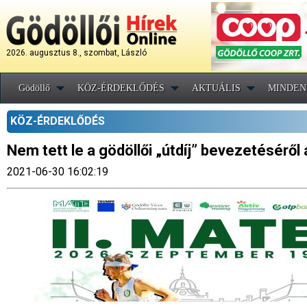
2026. augusztus 8., szombat, László
Gödöllő
KÖZ-ÉRDEKLŐDÉS
AKTUÁLIS
MINDEN
KÖZ-ÉRDEKLŐDÉS
Nem tett le a gödöllői „útdíj” bevezetésérő
2021-06-30 16:02:19