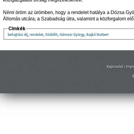
Némi öröm az ürömben, hogy a rendelet hatálya a Dózsa György
Állomás utcára, a Szabadság útra, valamint a közforgalom elő
Címkék
behajtási díj
,
rendelet
,
Gödöllő
,
Gémesi György
,
Bajkó Norbert
Kapcsolat
|
Imp
©