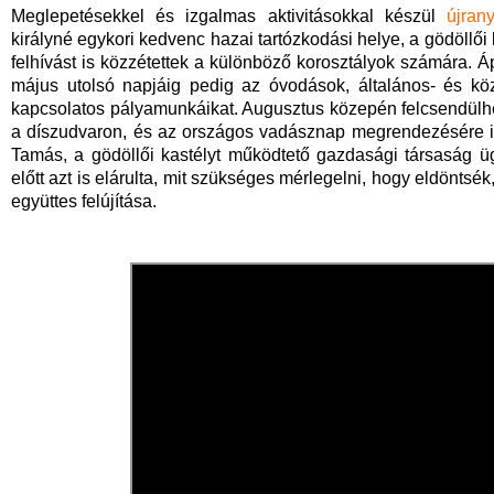
Meglepetésekkel és izgalmas aktivitásokkal készül
újran
királyné egykori kedvenc hazai tartózkodási helye, a gödöllői 
felhívást is közzétettek a különböző korosztályok számára. Á
május utolsó napjáig pedig az óvodások, általános- és köz
kapcsolatos pályamunkáikat. Augusztus közepén felcsendülhe
a díszudvaron, és az országos vadásznap megrendezésére is 
Tamás, a gödöllői kastélyt működtető gazdasági társaság 
előtt azt is elárulta, mit szükséges mérlegelni, hogy eldöntsé
együttes felújítása.