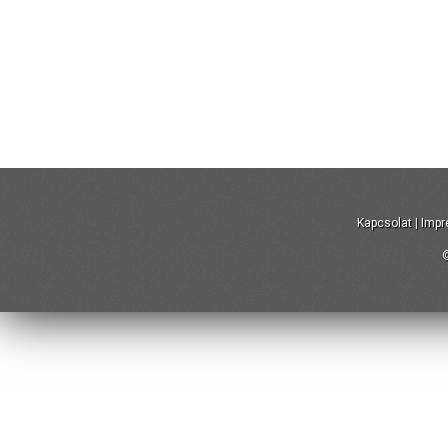
Kapcsolat
|
Imp
©