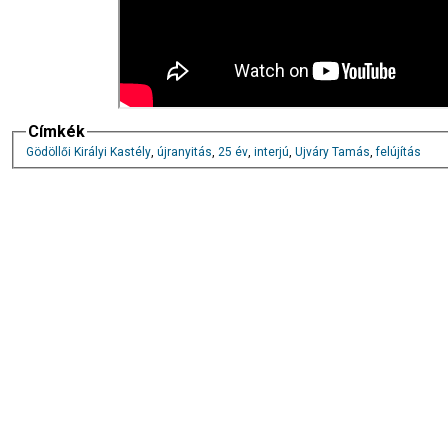
Címkék
Gödöllői Királyi Kastély
,
újranyitás
,
25 év
,
interjú
,
Ujváry Tamás
,
felújítás