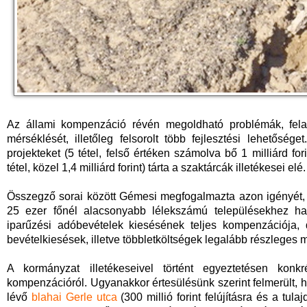
Az állami kompenzáció révén megoldható problémák, felad
mérséklését, illetőleg felsorolt több fejlesztési lehetősé
projekteket (5 tétel, felső értéken számolva bő 1 milliárd fo
tétel, közel 1,4 milliárd forint) tárta a szaktárcák illetékesei elé.
Összegző sorai között Gémesi megfogalmazta azon igényét, m
25 ezer főnél alacsonyabb lélekszámú településekhez ha
iparűzési adóbevételek kiesésének teljes kompenzációja, 
bevételkiesések, illetve többletköltségek legalább részleges m
A kormányzat illetékeseivel történt egyeztetésen konk
kompenzációról. Ugyanakkor értesülésünk szerint felmerült, h
lévő
blahai Gerle utca
(300 millió forint felújításra és a tul