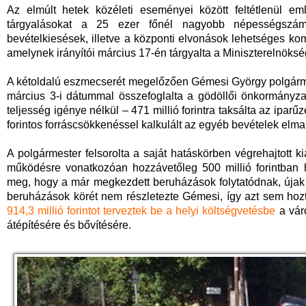
Az elmúlt hetek közéleti eseményei között feltétlenül e
tárgyalásokat a 25 ezer főnél nagyobb népességszámú
bevételkiesések, illetve a központi elvonások lehetséges kom
amelynek irányítói március 17-én tárgyalta a Miniszterelnöks
A kétoldalú eszmecserét megelőzően Gémesi György polgárme
március 3-i dátummal összefoglalta a gödöllői önkormányza
teljesség igénye nélkül – 471 millió forintra taksálta az iparűz
forintos forráscsökkenéssel kalkulált az egyéb bevételek elm
A polgármester felsorolta a saját hatáskörben végrehajtott 
működésre vonatkozóan hozzávetőleg 500 millió forintban ha
meg, hogy a már megkezdett beruházások folytatódnak, újak 
beruházások körét nem részletezte Gémesi, így azt sem hozta
914,3 millió forintot terveztek be a helyi költségvetésbe
a vár
átépítésére és bővítésére.