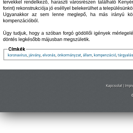
tervekkel rendelkező, haraszti városrészen található Kenyér
forint) rekonstrukciója jó eséllyel belekerülhet a településü
Ugyanakkor az sem lenne meglepő, ha más irányú közcé
kompenzációból.
Úgy tudjuk, hogy a szóban forgó gödöllői igények mérlegelé
döntés legkésőbb májusban megszületik.
Címkék
koronavírus
,
járvány
,
elvonás
,
önkormányzat
,
állam
,
kompenzáció
,
tárgyalá
Kapcsolat
|
Imp
©