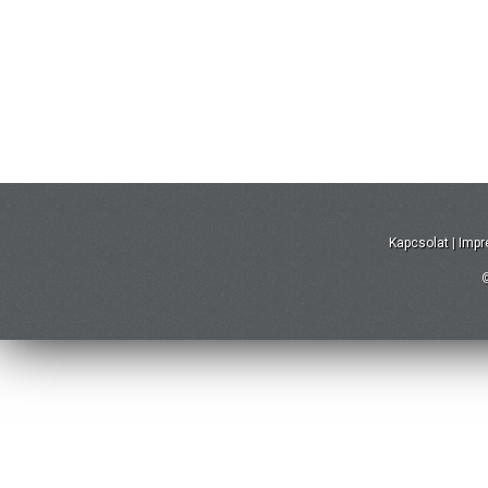
Kapcsolat
|
Imp
©