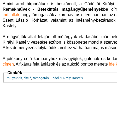
Amint arról hírportálunk is beszámolt, a Gödöllői Királ
Remekművek - Betekintés magángyűjteményekbe
cím
indítottak
, hogy támogassák a koronavírus elleni harcban az
Szent László Kórházat, valamint az intézmény-bezárások m
Kastélyt.
A műgyűjtők által felajánlott műtárgyak eladásából már bef
Királyi Kastély vezetése ezúton is köszönetet mond a szer
A kezdeményezés folytatódik, amihez várhatóan május második 
A jótékony célú kampányhoz más gyűjtők, galériák és kort
címen
. A fixáras felajánlások és az aukció pontos menete
ide 
Címkék
műgyűjtők
,
akció
,
támogatás
,
Gödöllői Királyi Kastély