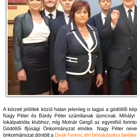
A körzeti jelöltek közül hatan jelenleg is tagjai a gödöllői k
Nagy Péter és Bárdy Péter számítanak újoncnak. Mihályi 
lokálpatrióta klubhoz, míg Molnár Gergő az egymillió fori
Gödöllői Ifjúsági Önkormányzat elnöke. Nagy Péter neve
önkormányzat döntött a
Deák Ferenc téri bérlakásokra beérkez