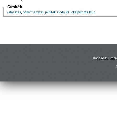
Címkék
választás
,
önkormányzat
,
jelöltek
,
Gödöllői Lokálpatrióta Klub
Kapcsolat
|
Imp
©