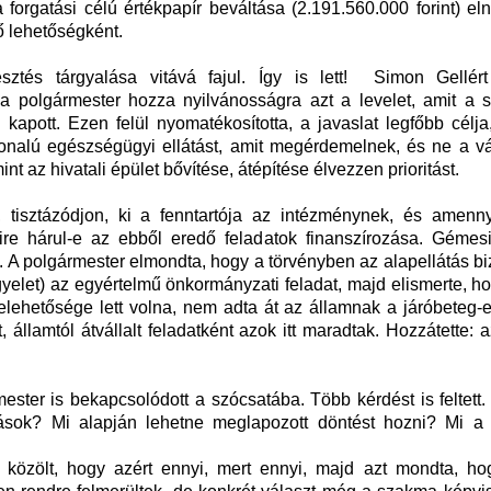
 a forgatási célú értékpapír beváltása (2.191.560.000 forint) e
ő lehetőségként.
ztés tárgyalása vitává fajul. Így is lett! Simon Gellért
a polgármester hozza nyilvánosságra azt a levelet, amit a s
l kapott. Ezen felül nyomatékosította, a javaslat legfőbb célj
vonalú egészségügyi ellátást, amit megérdemelnek, és ne a v
mint az hivatali épület bővítése, átépítése élvezzen prioritást.
tisztázódjon, ki a fenntartója az intézménynek, és amenn
ire hárul-e az ebből eredő feladatok finanszírozása. Gémes
t. A polgármester elmondta, hogy a törvényben az alapellátás bi
yelet) az egyértelmű önkormányzati feladat, majd elismerte, h
elehetősége lett volna, nem adta át az államnak a járóbeteg-e
 államtól átvállalt feladatként azok itt maradtak. Hozzátette: a
ster is bekapcsolódott a szócsatába. Több kérdést is feltett.
ások? Mi alapján lehetne meglapozott döntést hozni? Mi a
 közölt, hogy azért ennyi, mert ennyi, majd azt mondta, ho