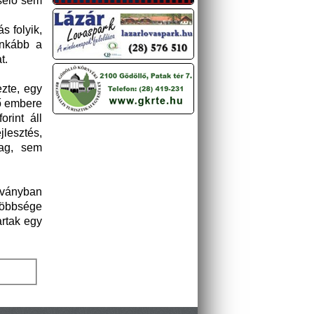
selő sem
s folyik,
Inkább a
t.
zte, egy
ső embere
rint áll
jlesztés,
lag, sem
tványban
többsége
artak egy