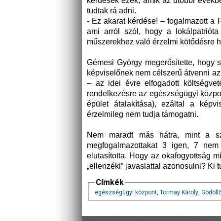
kérdések ezek, amik az utóbbi évekb
tudtak rá adni.
- Ez akarat kérdése! – fogalmazott a
ami arról szól, hogy a lokálpatrió
műszerekhez való érzelmi kötődésre h
Gémesi György megerősítette, hogy sz
képviselőnek nem célszerű átvenni az
– az idei évre elfogadott költségve
rendelkezésre az egészségügyi központ
épület átalakítása), ezáltal a képv
érzelmileg nem tudja támogatni.
Nem maradt más hátra, mint a sza
megfogalmazottakat 3 igen, 7 nem v
elutasította. Hogy az okafogyottság mi
„ellenzéki” javaslattal azonosulni? Ki
Címkék
egészségügyi központ
,
Tormay Károly
,
Gödöll