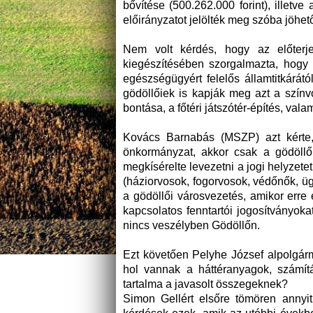
bővítése (500.262.000 forint), illetve
előirányzatot jelölték meg szóba jöhet
Nem volt kérdés, hogy az előterjes
kiegészítésében szorgalmazta, hogy 
egészségügyért felelős államtitkárátó
gödöllőiek is kapják meg azt a szín
bontása, a főtéri játszótér-építés, vala
Kovács Barnabás (MSZP) azt kérte, 
önkormányzat, akkor csak a gödöllő
megkísérelte levezetni a jogi helyzete
(háziorvosok, fogorvosok, védőnők, üg
a gödöllői városvezetés, amikor erre 
kapcsolatos fenntartói jogosítványokat,
nincs veszélyben Gödöllőn.
Ezt követően Pelyhe József alpolgárme
hol vannak a háttéranyagok, számít
tartalma a javasolt összegeknek?
Simon Gellért elsőre tömören annyit