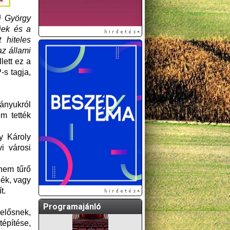
i György
őiek és a
 hiteles
az állami
ett ez a
-s tagja,
ványukról
m tették
A GÖDÖLLŐI ÉS
KÖRNYÉKBELI
y Károly
KULTURÁLIS- ÉS
i városi
SPORTPROGRAMOKAT
KÖZÖSSÉGI
nem tűrő
OLDALUNKON TESSZÜK
lék, vagy
KÖZZÉ!
t.
Programajánló
lelősnek,
tépítése,