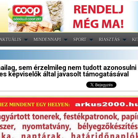
AKTUÁLIS
MINDENNAPI
SPORT
RIASZTÁS
KI
lag, sem érzelmileg nem tudott azonosulni
es képviselők által javasolt támogatásával