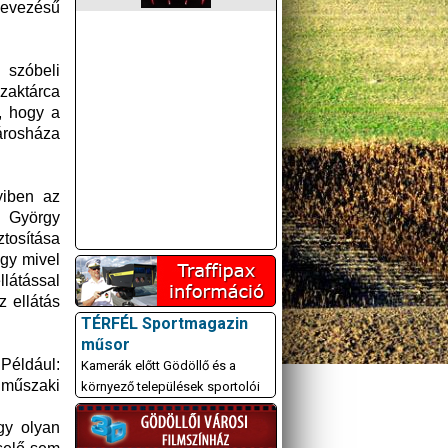
lnevezésű
 szóbeli
zaktárca
a, hogy a
árosháza
yiben az
i György
ztosítása
ogy mivel
llátással
z ellátás
TÉRFÉL Sportmagazin
műsor
 Például:
Kamerák előtt Gödöllő és a
 műszaki
környező települések sportolói
gy olyan