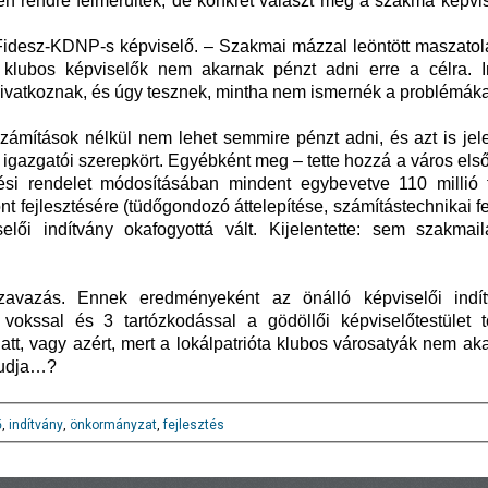
en rendre felmerültek, de konkrét választ még a szakma képvi
 Fidesz-KDNP-s képviselő. – Szakmai mázzal leöntött maszatolá
ta klubos képviselők nem akarnak pénzt adni erre a célra. 
ivatkoznak, és úgy tesznek, mintha nem ismernék a problémáka
ámítások nélkül nem lehet semmire pénzt adni, és azt is jele
 igazgatói szerepkört. Egyébként meg – tette hozzá a város el
tési rendelet módosításában mindent egybevetve 110 millió fo
 fejlesztésére (tüdőgondozó áttelepítése, számítástechnikai fe
iselői indítvány okafogyottá vált. Kijelentette: sem szakmai
vazás. Ennek eredményeként az önálló képviselői indí
okssal és 3 tartózkodással a gödöllői képviselőtestület 
att, vagy azért, mert a lokálpatrióta klubos városatyák nem ak
 tudja…?
ő
,
indítvány
,
önkormányzat
,
fejlesztés