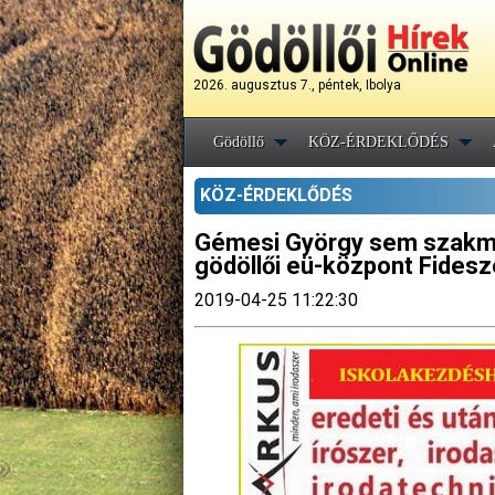
2026. augusztus 7., péntek, Ibolya
Gödöllő
KÖZ-ÉRDEKLŐDÉS
KÖZ-ÉRDEKLŐDÉS
Gémesi György sem szakmai
gödöllői eü-központ Fidesz
2019-04-25 11:22:30