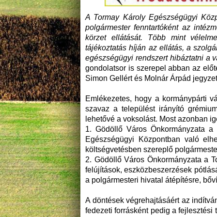
A Tormay Károly Egészségügyi Közpo
polgármester fenntartóként az intézm
körzet ellátását. Több mint vélelmez
tájékoztatás híján az ellátás, a szol
egészségügyi rendszert hibáztatni a v
gondolatsor is szerepel abban az előt
Simon Gellért és Molnár Árpád jegyzett
Emlékezetes, hogy a kormánypárti v
szavaz a települést irányító grémi
lehetővé a voksolást. Most azonban ige
1. Gödöllő Város Önkormányzata a t
Egészségügyi Központban való elhely
költségvetésben szereplő polgármesteri
2. Gödöllő Város Önkormányzata a T
felújítások, eszközbeszerzések pótlásá
a polgármesteri hivatal átépítésre, bőv
A döntések végrehajtásáért az indítv
fedezeti forrásként pedig a fejlesztési 