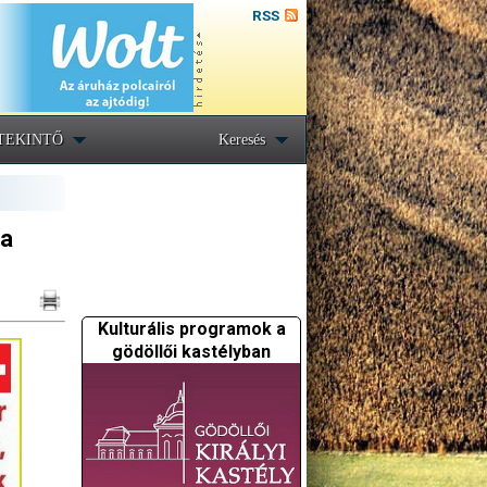
RSS
TEKINTŐ
Keresés
 a
Kulturális programok a
gödöllői kastélyban