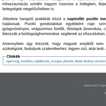
infraszaunázás szintén nagyon hasznos a hidegben, felpezs
betegségek megelőzősében is.
Jókedvre hangoló praktikák közül a
napindító pozitív me
hatásosak. Pozitív gondolatokat egyébként napi szint
gyógynövényes, virágszirmos fürdők, illóolajok (levendula, ci
fokozzák a boldogsághormonokat, segítenek az ellazulásban.
Amennyiben úgy érezzük, hogy magunk erejéből nem tud
szükségünk, forduljunk szakemberhez: legyen szó, akár testi, a
Címkék
egészség
,
évindítás
,
táplálkozás
,
mozgás
,
pihenés
,
Mádai Andrea
,
termész
Kapcsolat
|
Imp
©