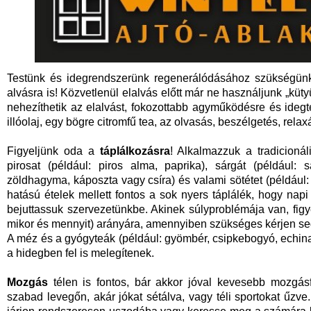
Testünk és idegrendszerünk regenerálódásához szükségü
alvásra is! Közvetlenül elalvás előtt már ne használjunk „küt
nehezíthetik az elalvást, fokozottabb agyműködésre és ide
illóolaj, egy bögre citromfű tea, az olvasás, beszélgetés, rela
Figyeljünk oda a
táplálkozásra
! Alkalmazzuk a tradicioná
pirosat (például: piros alma, paprika), sárgát (például: s
zöldhagyma, káposzta vagy csíra) és valami sötétet (például: 
hatású ételek mellett fontos a sok nyers táplálék, hogy nap
bejuttassuk szervezetünkbe. Akinek súlyproblémája van, fig
mikor és mennyit) arányára, amennyiben szükséges kérjen seg
A méz és a gyógyteák (például: gyömbér, csipkebogyó, echin
a hidegben fel is melegítenek.
Mozgás
télen is fontos, bár akkor jóval kevesebb mozgásf
szabad levegőn, akár jókat sétálva, vagy téli sportokat űzve.