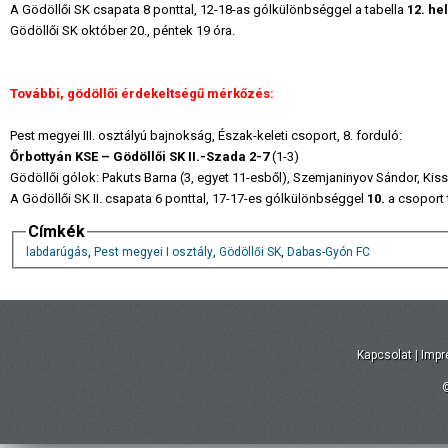
A Gödöllői SK csapata 8 ponttal, 12-18-as gólkülönbséggel a tabella
12. he
Gödöllői SK október 20., péntek 19 óra.
További, gödöllői érdekeltségű mérkőzés:
Pest megyei III. osztályú bajnokság, Észak-keleti csoport, 8. forduló:
Őrbottyán KSE – Gödöllői SK II.-Szada 2-7
(1-3)
Gödöllői gólok: Pakuts Barna (3, egyet 11-esből), Szemjaninyov Sándor, Kiss 
A Gödöllői SK II. csapata 6 ponttal, 17-17-es gólkülönbséggel
10.
a csoport 
Címkék
labdarúgás
,
Pest megyei I osztály
,
Gödöllői SK
,
Dabas-Gyón FC
Kapcsolat
|
Imp
©