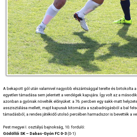
A bekapott gól után valamivel nagyobb elszántsággal terelte és birtokolta a
egyetlen támadása sem jelentett a vendégek kapujára. Így volt az a második f
azonban a gyóniak növelték előnyüket: a 76. percben egy sakk-matt helyzetet
asszisztálása mellett, majd kapusuk kitornázta a szabadrúgásból a bal felső
támadásból, a rendes játékidő utolsó percében harmadszor is bevették a v
Pest megyei I. osztályú bajnokság, 10. forduló:
Gödöllői SK – Dabas-Gyón FC 0-3
(0-1)