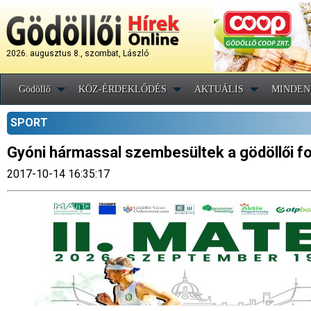
2026. augusztus 8., szombat, László
Gödöllő
KÖZ-ÉRDEKLŐDÉS
AKTUÁLIS
MINDEN
SPORT
Gyóni hármassal szembesültek a gödöllői f
2017-10-14 16:35:17