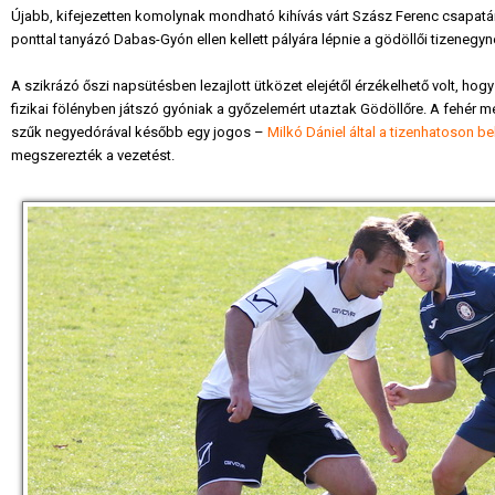
Újabb, kifejezetten komolynak mondható kihívás várt Szász Ferenc csapatár
ponttal tanyázó Dabas-Gyón ellen kellett pályára lépnie a gödöllői tizenegy
A szikrázó őszi napsütésben lezajlott ütközet elejétől érzékelhető volt, h
fizikai fölényben játszó gyóniak a győzelemért utaztak Gödöllőre. A fehér m
szűk negyedórával később egy jogos –
Milkó Dániel által a tizenhatoson be
megszerezték a vezetést.