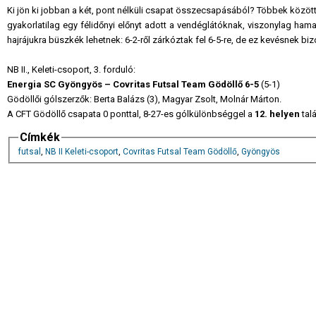
Ki jön ki jobban a két, pont nélküli csapat összecsapásából? Többek között 
gyakorlatilag egy félidőnyi előnyt adott a vendéglátóknak, viszonylag hama
hajrájukra büszkék lehetnek: 6-2-ről zárkóztak fel 6-5-re, de ez kevésnek b
NB II., Keleti-csoport, 3. forduló:
Energia SC Gyöngyös – Covritas Futsal Team Gödöllő 6-5
(5-1)
Gödöllői gólszerzők: Berta Balázs (3), Magyar Zsolt, Molnár Márton.
A CFT Gödöllő csapata 0 ponttal, 8-27-es gólkülönbséggel a
12. helyen
talá
Címkék
futsal
,
NB II Keleti-csoport
,
Covritas Futsal Team Gödöllő
,
Gyöngyös