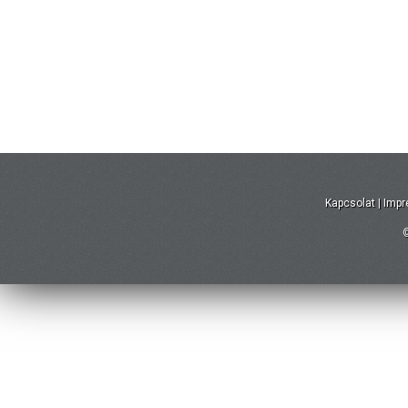
Kapcsolat
|
Imp
©