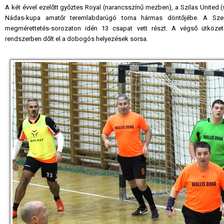
A két évvel ezelőtt győztes Royal (narancsszínű mezben), a Szilas United (
Nádas-kupa amatőr teremlabdarúgó torna hármas döntőjébe. A Szent
megmérettetés-sorozaton idén 13 csapat vett részt. A végső ütköze
rendszerben dőlt el a dobogós helyezések sorsa.