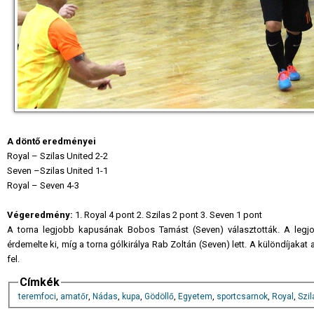
A döntő eredményei
Royal – Szilas United 2-2
Seven –Szilas United 1-1
Royal – Seven 4-3
Végeredmény:
1. Royal 4 pont 2. Szilas 2 pont 3. Seven 1 pont
A torna legjobb kapusának Bobos Tamást (Seven) választották. A legjob
érdemelte ki, míg a torna gólkirálya Rab Zoltán (Seven) lett. A különdíjakat
fel.
Címkék
teremfoci
,
amatőr
,
Nádas
,
kupa
,
Gödöllő
,
Egyetem
,
sportcsarnok
,
Royal
,
Szil