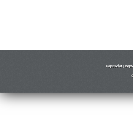
Kapcsolat
|
Imp
©