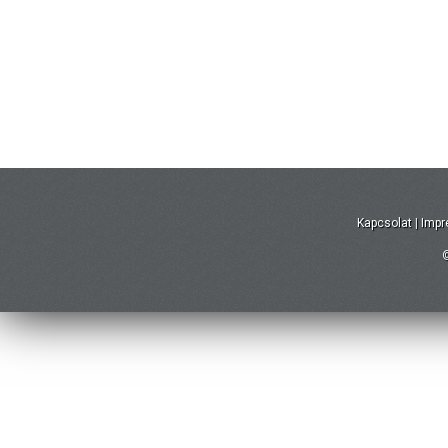
Kapcsolat
|
Imp
©