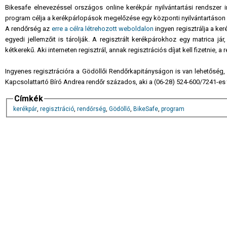
Bikesafe elnevezéssel országos online kerékpár nyilvántartási rendszer i
program célja a kerékpárlopások megelőzése egy központi nyilvántartáson 
A rendőrség az
erre a célra létrehozott weboldalon
ingyen regisztrálja a ke
egyedi jellemzőit is tárolják. A regisztrált kerékpárokhoz egy matrica já
kétkerekű. Aki interneten regisztrál, annak regisztrációs díjat kell fizetnie,
Ingyenes regisztrációra a Gödöllői Rendőrkapitányságon is van lehetősé
Kapcsolattartó Bíró Andrea rendőr százados, aki a (06-28) 524-600/7241-es
Címkék
kerékpár
,
regisztráció
,
rendőrség
,
Gödöllő
,
BikeSafe
,
program