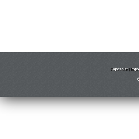
Kapcsolat
|
Imp
©