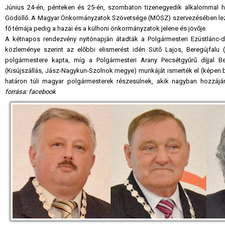
Június 24-én, pénteken és 25-én, szombaton tizenegyedik alkalommal h
Gödöllő. A Magyar Önkormányzatok Szövetsége (MÖSZ) szervezésében lezajl
fő témája pedig a hazai és a külhoni önkormányzatok jelene és jövője.
A kétnapos rendezvény nyitónapján átadták a Polgármesteri Ezüstlánc-díj
közleménye szerint az előbbi elismerést idén Sütő Lajos, Beregújfalu 
polgármestere kapta, míg a Polgármesteri Arany Pecsétgyűrű díjjal
(Kisújszállás, Jász-Nagykun-Szolnok megye) munkáját ismerték el (képen ba
határon túli magyar polgármesterek részesülnek, akik nagyban hozzáj
forrása: facebook