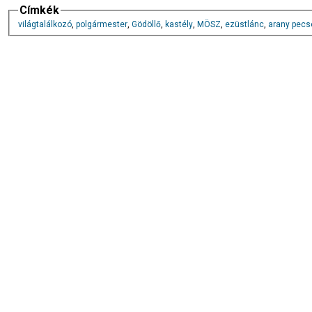
Címkék
világtalálkozó
,
polgármester
,
Gödöllő
,
kastély
,
MÖSZ
,
ezüstlánc
,
arany pecs