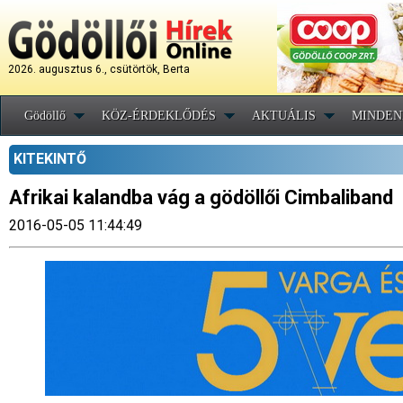
2026. augusztus 6., csütörtök, Berta
Gödöllő
KÖZ-ÉRDEKLŐDÉS
AKTUÁLIS
MINDEN
KITEKINTŐ
Afrikai kalandba vág a gödöllői Cimbaliband
2016-05-05 11:44:49