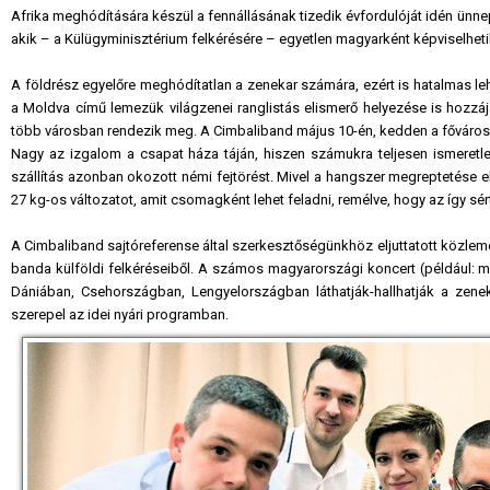
Afrika meghódítására készül a fennállásának tizedik évfordulóját idén ünne
akik – a Külügyminisztérium felkérésére – egyetlen magyarként képviselheti
A földrész egyelőre meghódítatlan a zenekar számára, ezért is hatalmas le
a Moldva című lemezük világzenei ranglistás elismerő helyezése is hozzájár
több városban rendezik meg. A Cimbaliband május 10-én, kedden a fővárosb
Nagy az izgalom a csapat háza táján, hiszen számukra teljesen ismeretl
szállítás azonban okozott némi fejtörést. Mivel a hangszer megreptetése elé
27 kg-os változatot, amit csomagként lehet feladni, remélve, hogy az így sér
A Cimbaliband sajtóreferense által szerkesztőségünkhöz eljuttatott közlemén
banda külföldi felkéréseiből. A számos magyarországi koncert (például: 
Dániában, Csehországban, Lengyelországban láthatják-hallhatják a zeneka
szerepel az idei nyári programban.