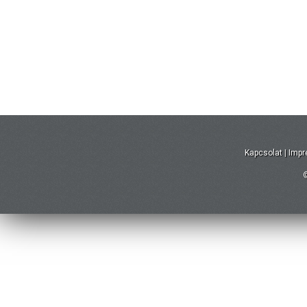
Kapcsolat
|
Imp
©