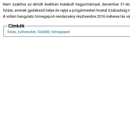
Nem szakítva az elmúlt években kialakult hagyománnyal, december 31-én, 
futást, aminek gyülekező helye és rajtja a polgármesteri hivatal Szabadság té
A vidám hangulatú tömegsport-rendezvény résztvevőire 2016 méteres táv vá
Címkék
futás
,
szilveszter
,
Gödöllő
,
tömegsport