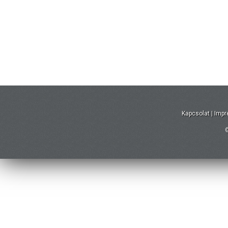
Kapcsolat
|
Imp
©