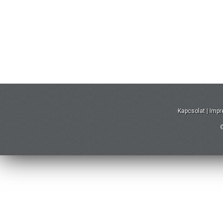
Kapcsolat
|
Imp
©