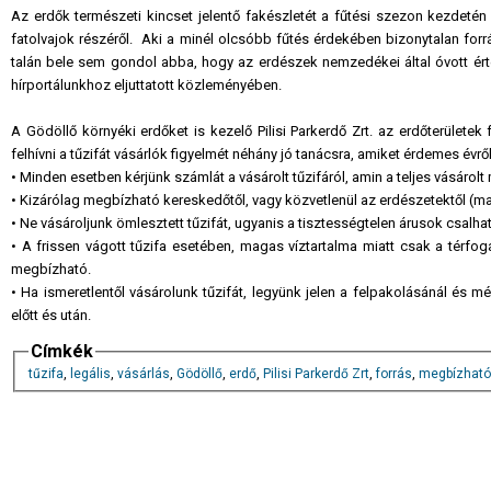
Az erdők természeti kincset jelentő fakészletét a fűtési szezon kezdetén r
fatolvajok részéről. Aki a minél olcsóbb fűtés érdekében bizonytalan forr
talán bele sem gondol abba, hogy az erdészek nemzedékei által óvott érték 
hírportálunkhoz eljuttatott közleményében.
A Gödöllő környéki erdőket is kezelő Pilisi Parkerdő Zrt. az erdőterület
felhívni a tűzifát vásárlók figyelmét néhány jó tanácsra, amiket érdemes évről
• Minden esetben kérjünk számlát a vásárolt tűzifáról, amin a teljes vásárolt
• Kizárólag megbízható kereskedőtől, vagy közvetlenül az erdészetektől (mag
• Ne vásároljunk ömlesztett tűzifát, ugyanis a tisztességtelen árusok csalh
• A frissen vágott tűzifa esetében, magas víztartalma miatt csak a tér
megbízható.
• Ha ismeretlentől vásárolunk tűzifát, legyünk jelen a felpakolásánál és mér
előtt és után.
Címkék
tűzifa
,
legális
,
vásárlás
,
Gödöllő
,
erdő
,
Pilisi Parkerdő Zrt
,
forrás
,
megbízható