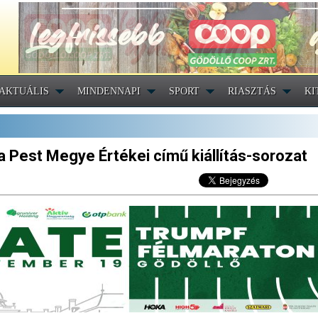
AKTUÁLIS
MINDENNAPI
SPORT
RIASZTÁS
KI
 a Pest Megye Értékei című kiállítás-sorozat