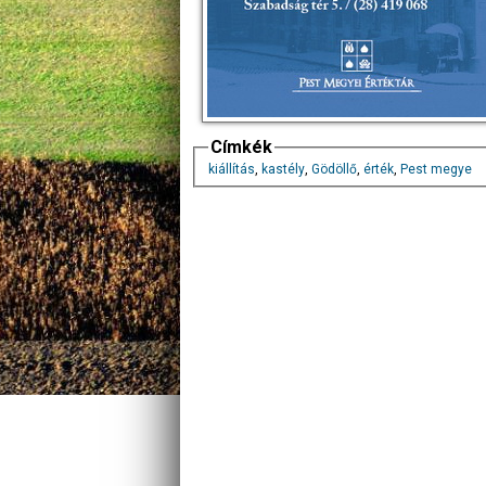
Címkék
kiállítás
,
kastély
,
Gödöllő
,
érték
,
Pest megye