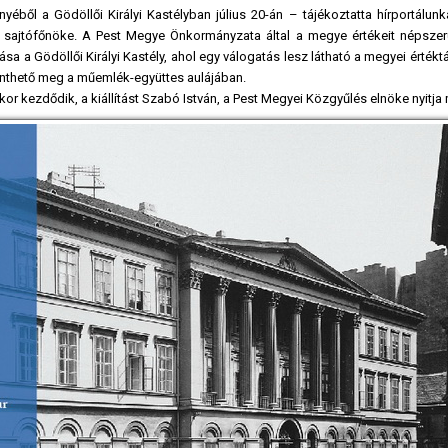
nyéből a Gödöllői Királyi Kastélyban július 20-án – tájékoztatta hírportálu
 sajtófőnöke. A Pest Megye Önkormányzata által a megye értékeit népszerű
sa a Gödöllői Királyi Kastély, ahol egy válogatás lesz látható a megyei értéktá
tekinthető meg a műemlék-együttes aulájában.
akor kezdődik, a kiállítást Szabó István, a Pest Megyei Közgyűlés elnöke nyitja