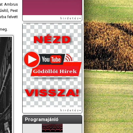
nkat Ambrus
sítő, Pest
rba felvett
 meg.
A GÖDÖLLŐI ÉS
KÖRNYÉKBELI
KULTURÁLIS- ÉS
SPORTPROGRAMOKAT
KÖZÖSSÉGI
OLDALUNKON TESSZÜK
KÖZZÉ!
Programajánló