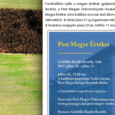
Fotókiállítás nyílik a megyei értékek gyűjtemé
András, a Pest Megyei Önkormányzati Hivatal
Megye Értékei című kiállítás-sorozat első állomá
relikviákból. A tárlat július 31-ig ingyenesen 
A hivatalos megnyitó július 20-án, hétfőn 11 ór