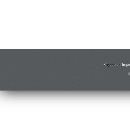
Kapcsolat
|
Imp
©