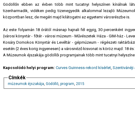
Gödöllőn ebben az évben több mint tucatnyi helyszínen kínálnak lá
tizenharmadik, vidéken pedig tizenegyedik alkalommal lezajló Múzeumo
központban lesz, de megéri majd kilátogatni az egyetemi városrészbe is.
Az este folyamán 18 órától másnap hajnali fél egyig, 30 percenként ingyen
(városi könyvtár - főtér - városi múzeum - Művészetek Háza - GIM-ház - Levendul
Kosáry Domokos Könyvtár és Levéltár - gépmúzeum - régészeti raktárbázis –
esetén (2 éves korig ingyenesen) a városnéző kisvonat is köröz majd: 18 és 
A Múzeumok éjszakája gödöllői programjainak több mint tucatnyi helyszíne
Kapcsolódó helyi program:
Curves Guinness-rekord kísérlet
,
Szentivánéji
Címkék
múzeumok éjszakája
,
Gödöllő
,
program
,
2015