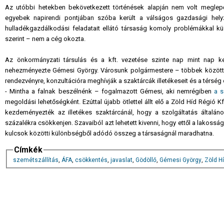
Az utóbbi hetekben bekövetkezett történések alapján nem volt meglepő,
egyebek napirendi pontjában szóba került a válságos gazdasági hely
hulladékgazdálkodási feladatait ellátó társaság komoly problémákkal kü
szerint – nem a cég okozta.
Az önkormányzati társulás és a kft. vezetése szinte nap mint nap 
nehezményezte Gémesi György. Városunk polgármestere – többek között –
rendezvényre, konzultációra meghívják a szaktárcák illetékeseit és a térség
- Mintha a falnak beszélnénk – fogalmazott Gémesi, aki nemrégiben
a s
megoldási lehetőségként. Ezúttal újabb ötlettel állt elő a Zöld Híd Régió
kezdeményezték az illetékes szaktárcánál, hogy a szolgáltatás általán
százalékra csökkenjen. Szavaiból azt lehetett kivenni, hogy ettől a lakoss
kulcsok közötti különbségből adódó összeg a társaságnál maradhatna.
Címkék
szemétszállítás
,
ÁFA
,
csökkentés
,
javaslat
,
Gödöllő
,
Gémesi György
,
Zöld Hí