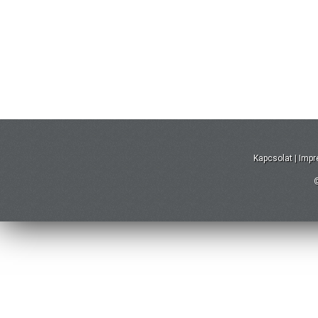
Kapcsolat
|
Imp
©