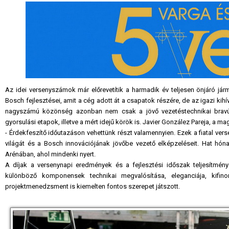
Az idei versenyszámok már előrevetítik a harmadik év teljesen önjáró já
Bosch fejlesztései, amit a cég adott át a csapatok részére, de az igazi kih
nagyszámú közönség azonban nem csak a jövő vezetéstechnikai bravúrj
gyorsulási etapok, illetve a mért idejű körök is. Javier González Pareja, a 
- Érdekfeszítő időutazáson vehettünk részt valamennyien. Ezek a fiatal ver
világát és a Bosch innovációjának jövőbe vezető elképzeléseit. Hat hó
Arénában, ahol mindenki nyert.
A díjak a versenynapi eredmények és a fejlesztési időszak teljesítmén
különböző komponensek technikai megvalósítása, eleganciája, kifin
projektmenedzsment is kiemelten fontos szerepet játszott.