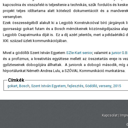
kapcsolnia és visszafelé is teljesítenie a technikás, szűk fordulós és kes
projekt teljes időtartama alatt kötelező dokumentációt és a manőver
versenyben.
Ezek összességéből alakult ki a Legjobb Konstrukcióval bíró járgányok li
gyorsasági gokart futam és a Bosch mérnökeinek közönségdíjazása alapj
Legjobb Csapatmunka díját is. Ez a díj azért jelentős, mert a példaérték
XXI. század üzleti kommunikációjában.
Mivel a gödöllői Szent István Egyetem
SZIe-Kart senior
, valamint a
junior G.B
és a profizmus, a kreativitás együttese mellett az összetartás ereje is v
győzteseinek dobogójára állhattak. A juniorok a dobogó második, míg a
hírportálunkat Németh Andrea Lulu, a SZÓVAL Kommunikáció munkatársa.
Címkék
gokart
,
Bosch
,
Szent István Egyetem
,
fejlesztés
,
Gödöllő
,
verseny
,
2015
Kapcsolat
|
Imp
©