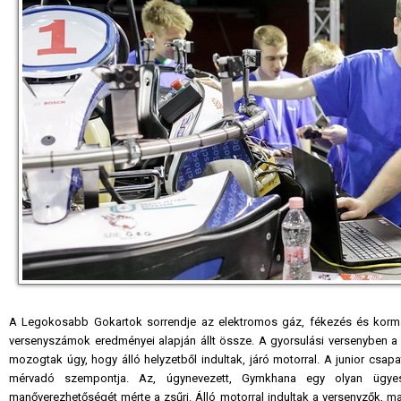
A Legokosabb Gokartok sorrendje az elektromos gáz, fékezés és kormá
versenyszámok eredményei alapján állt össze. A gyorsulási versenyben a
mozogtak úgy, hogy álló helyzetből indultak, járó motorral. A junior csapa
mérvadó szempontja. Az, úgynevezett, Gymkhana egy olyan ügye
manőverezhetőségét mérte a zsűri. Álló motorral indultak a versenyzők, maj