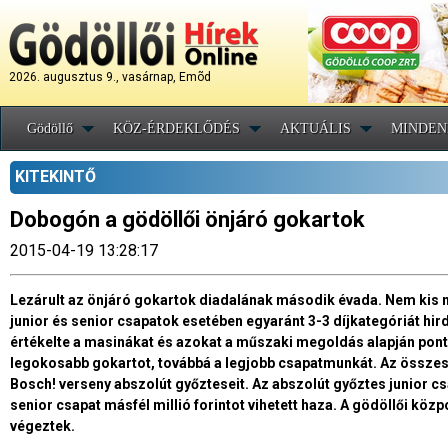
2026. augusztus 9., vasárnap, Emõd
Gödöllő
KÖZ-ÉRDEKLŐDÉS
AKTUÁLIS
MINDEN
KITEKINTŐ
Dobogón a gödöllői önjáró gokartok
2015-04-19 13:28:17
Lezárult az önjáró gokartok diadalának második évada. Nem kis n
junior és senior csapatok esetében egyaránt 3-3 díjkategóriát hi
értékelte a masinákat és azokat a műszaki megoldás alapján pontoz
legokosabb gokartot, továbbá a legjobb csapatmunkát. Az összesí
Bosch! verseny abszolút győzteseit. Az abszolút győztes junior csa
senior csapat másfél millió forintot vihetett haza. A gödöllői kö
végeztek.