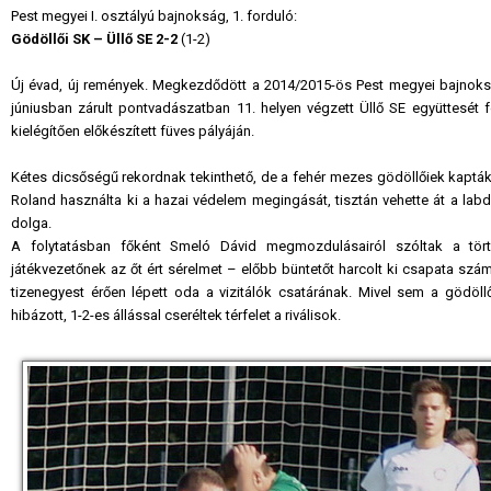
Pest megyei I. osztályú bajnokság, 1. forduló:
Gödöllői SK – Üllő SE 2-2
(1-2)
Új évad, új remények. Megkezdődött a 2014/2015-ös Pest megyei bajnokság
júniusban zárult pontvadászatban 11. helyen végzett Üllő SE együttesét 
kielégítően előkészített füves pályáján.
Kétes dicsőségű rekordnak tekinthető, de a fehér mezes gödöllőiek kapták a
Roland használta ki a hazai védelem megingását, tisztán vehette át a lab
dolga.
A folytatásban főként Smeló Dávid megmozdulásairól szóltak a tör
játékvezetőnek az őt ért sérelmet – előbb büntetőt harcolt ki csapata szám
tizenegyest érően lépett oda a vizitálók csatárának. Mivel sem a gödöl
hibázott, 1-2-es állással cseréltek térfelet a riválisok.