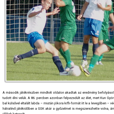
A második játékrészben mindkét oldalon akadtak az eredmény befolyásolás
tudott élni velük. A 86. percben azonban felpezsdült az élet, mert Kun Gyö
bal külsővel eltalált labda – miután jókora kifli-formát írt le a levegőben 
hátralévő játékidőben a GSK akár a győzelmet is megszerezhette volna, ám
üllőiek ketrecét.