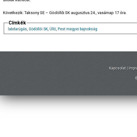
Következik: Taksony SE – Gödöllői SK augusztus 24., vasárnap 17 óra.
Címkék
labdarúgás
,
Gödöllői SK
,
Üllő
,
Pest megyei bajnokság
Kapcsolat
|
Imp
©