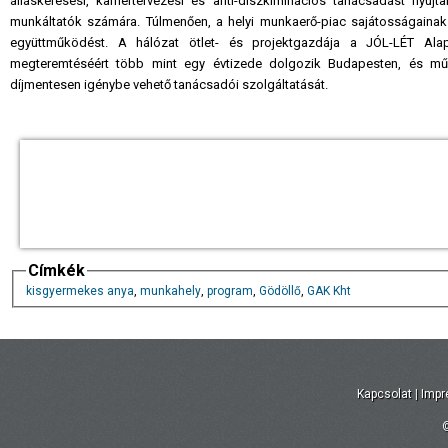
álláskeresési, karriertervezési és anti-diszkiminációs tanácsadást nyújta
munkáltatók számára. Túlmenően, a helyi munkaerő-piac sajátosságainak 
együttműködést. A hálózat ötlet- és projektgazdája a JÓL-LÉT Alap
megteremtéséért több mint egy évtizede dolgozik Budapesten, és műkö
díjmentesen igénybe vehető tanácsadói szolgáltatását.
Címkék
kisgyermekes anya
,
munkahely
,
program
,
Gödöllő
,
GAK Kht
Kapcsolat
|
Imp
©