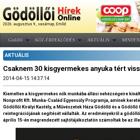
2026. augusztus 9., vasárnap, Emõd
Gödöllő
KÖZ-ÉRDEKLŐDÉS
AKTUÁLIS
MINDEN
AKTUÁLIS
Csaknem 30 kisgyermekes anyuka tért viss
2014-04-15 14:37:14
Kiemelten a kisgyermekes nők munkába állási nehézségeire kínál
Nonprofit Kft. Munka-Család Egyensúly Programja, aminek keretéb
Gödöllői Királyi Kastély, a Művészetek Háza Gödöllő és a Gödöll
reintegrációjának segítését vállalták. Az eredményekről a gödöll
április 15-én megrendezett sajtótájékoztatón számoltak be az ill