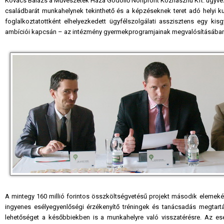
Kovács Balázs a Művészetek Háza Gödöllő Nonprofit Közhasznú Kft. ügyvezet
családbarát munkahelynek tekinthető és a képzéseknek teret adó helyi ku
foglalkoztatottként elhelyezkedett ügyfélszolgálati asszisztens egy ki
ambíciói kapcsán – az intézmény gyermekprogramjainak megvalósításában k
A mintegy 160 millió forintos összköltségvetésű projekt második eleme
ingyenes esélyegyenlőségi érzékenyítő tréningek és tanácsadás megtartá
lehetőséget a későbbiekben is a munkahelyre való visszatérésre. Az esé