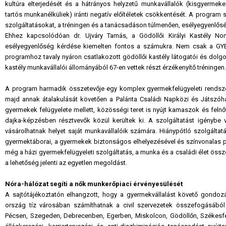
kultúra elterjedését és a hátrányos helyzetű munkavállalók (kisgyerme
tartós munkanélküliek) iránti negatív előítéletek csökkentését. A program
szolgáltatásokat, a tréningen és a tanácsadáson túlmenően, esélyegyenlőségi
Ehhez kapcsolódóan dr. Ujváry Tamás, a Gödöllői Királyi Kastély Non
esélyegyenlőség kérdése kiemelten fontos a számukra. Nem csak a GYE
programhoz tavaly nyáron csatlakozott gödöllői kastély látogatói és dolgoz
kastély munkavállalói állományából 67-en vettek részt érzékenyítő tréningen.
A program harmadik összetevője egy komplex gyermekfelügyeleti rendsze
majd annak átalakulását követően a Palánta Családi Napközi és Játszóhá
gyermekek felügyelete mellett, közösségi teret is nyújt kamaszok és feln
dajka-képzésben résztvevők közül kerültek ki. A szolgáltatást igénybe
vásárolhatnak helyet saját munkavállalóik számára. Hiánypótló szolgáltat
gyermektáborai, a gyermekek biztonságos elhelyezésével és színvonalas p
még a házi gyermekfelügyeleti szolgáltatás, a munka és a családi élet öss
a lehetőség jelenti az egyetlen megoldást.
Nóra-hálózat segíti a nők munkerőpiaci érvényesülését
A sajtótájékoztatón elhangzott, hogy a gyermekvállalást követő gondoz
ország tíz városában számíthatnak a civil szervezetek összefogásából 
Pécsen, Szegeden, Debrecenben, Egerben, Miskolcon, Gödöllőn, Székesfeh