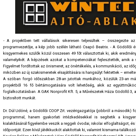
-
A projektben tett vállalások sikeresen teljesültek – összegezte a
programvezetője, a kép jobb szélén látható Csapó Beatrix. - A Gödöllői
kisgyermekes szülők közül összesen 49 főt választottak ki, akik eredmén
valamelyikét. A képzések azokat a kompetenciákat fejlesztették, amik a
Figyelmet fordítottak az önismeret, az önértékelés, a kommunikáció, az i
miközben az új szakismeretek elsajátítására is hangsúlyt fektettek – emelte
A szóban forgó időszakban 28-an jutottak munkához, közülük 23-an már 
projektből 16 fő bértámogatására volt lehetőség, akik az együttműkö
foglalkoztatásban. A GAK Nonprofit Kft. 5, a Művészetek Háza Gödöllő 3, a 
biztosított munkát.
Dr. Dúl Udóné, a Gödöllői COOP Zrt. vezérigazgatója (jobbról a második) f
programmal, hanem gyakorlati intézkedésekkel is segítetik a kisgye
kialakításánál figyelembe veszik a reggeli óvodai, iskolai elfoglaltságot, 
időpontját. Ezen kívül játékkuckót alakítottak ki, valamint kismama-találkozó