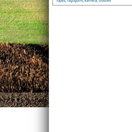
lopás
,
rágógumi
,
kamera
,
Gödöllő