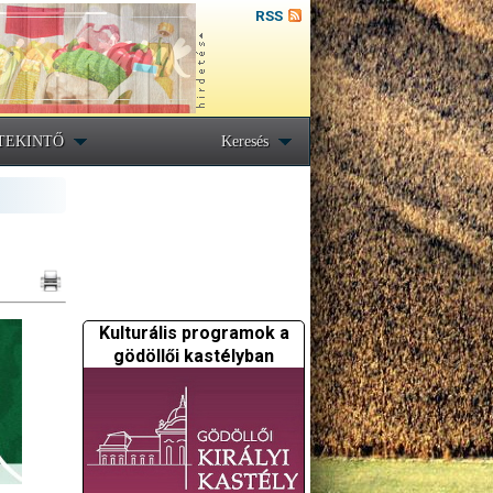
RSS
TEKINTŐ
Keresés
Kulturális programok a
gödöllői kastélyban