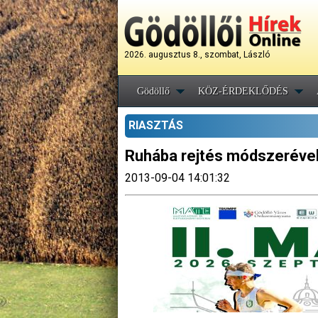
2026. augusztus 8., szombat, László
Gödöllő
KÖZ-ÉRDEKLŐDÉS
RIASZTÁS
Ruhába rejtés módszerével
2013-09-04 14:01:32