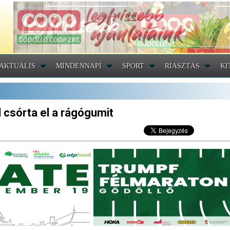
AKTUÁLIS
MINDENNAPI
SPORT
RIASZTÁS
KI
 csórta el a rágógumit