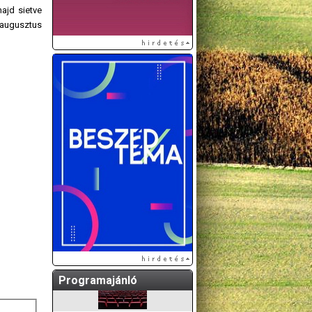
ajd sietve
z augusztus
A GÖDÖLLŐI ÉS
KÖRNYÉKBELI
KULTURÁLIS- ÉS
SPORTPROGRAMOKAT
KÖZÖSSÉGI
OLDALUNKON TESSZÜK
KÖZZÉ!
Programajánló