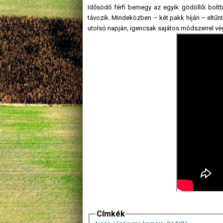
Idősödő férfi bemegy az egyik gödöllői boltb
távozik. Mindeközben – két pakk híján – eltűnt
utolsó napján, igencsak sajátos módszerrel vég
Címkék