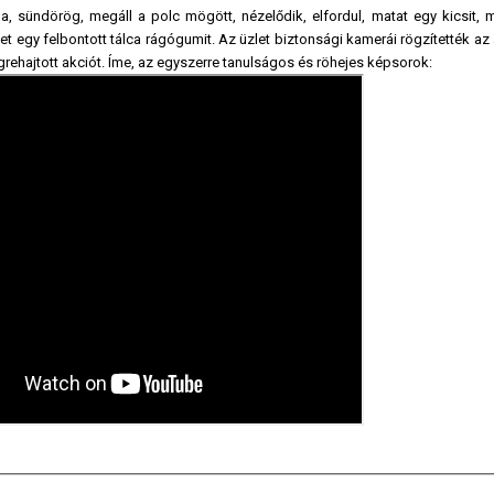
a, sündörög, megáll a polc mögött, nézelődik, elfordul, matat egy kicsit, m
et egy felbontott tálca rágógumit. Az üzlet biztonsági kamerái rögzítették a
rehajtott akciót. Íme, az egyszerre tanulságos és röhejes képsorok: