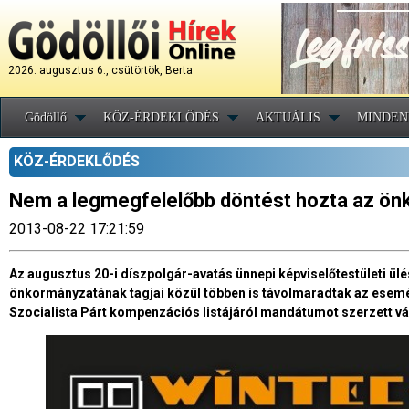
2026. augusztus 6., csütörtök, Berta
Gödöllő
KÖZ-ÉRDEKLŐDÉS
AKTUÁLIS
MINDEN
KÖZ-ÉRDEKLŐDÉS
Nem a legmegfelelőbb döntést hozta az ö
2013-08-22 17:21:59
Az augusztus 20-i díszpolgár-avatás ünnepi képviselőtestületi ülés
önkormányzatának tagjai közül többen is távolmaradtak az esem
Szocialista Párt kompenzációs listájáról mandátumot szerzett váro