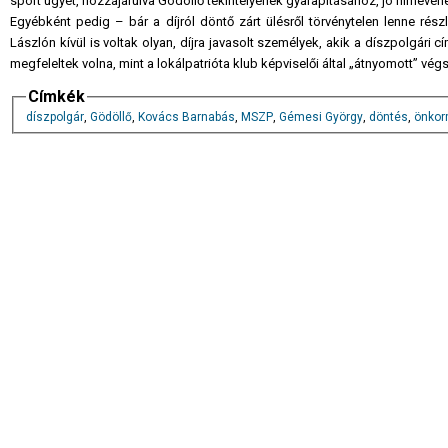
sport ügyét, hozzájárulva Gödöllő tekintélyének gyarapításához, jó hírnevé
Egyébként pedig – bár a díjról döntő zárt ülésről törvénytelen lenne rés
Lászlón kívül is voltak olyan, díjra javasolt személyek, akik a díszpolgári
megfeleltek volna, mint a lokálpatrióta klub képviselői által „átnyomott” vég
Címkék
díszpolgár
,
Gödöllő
,
Kovács Barnabás
,
MSZP
,
Gémesi György
,
döntés
,
önkor