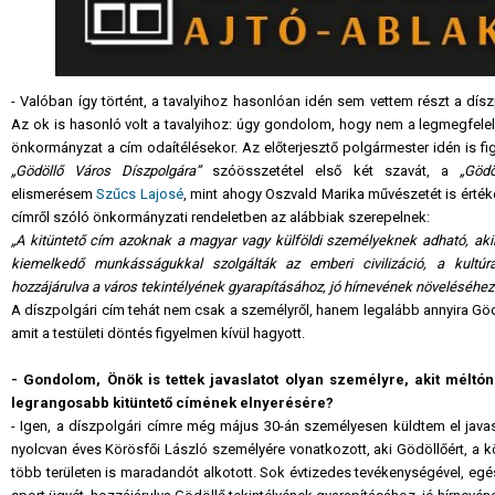
- Valóban így történt, a tavalyihoz hasonlóan idén sem vettem részt a dís
Az ok is hasonló volt a tavalyihoz: úgy gondolom, hogy nem a legmegfele
önkormányzat a cím odaítélésekor. Az előterjesztő polgármester idén is fi
„Gödöllő Város Díszpolgára”
szóösszetétel első két szavát, a
„Gödö
elismerésem
Szűcs Lajosé
, mint ahogy Oszvald Marika művészetét is érték
címről szóló önkormányzati rendeletben az alábbiak szerepelnek:
„A kitüntető cím azoknak a magyar vagy külföldi személyeknek adható, aki
kiemelkedő munkásságukkal szolgálták az emberi civilizáció, a kultúr
hozzájárulva a város tekintélyének gyarapításához, jó hírnevének növeléséhez
A díszpolgári cím tehát nem csak a személyről, hanem legalább annyira Gödö
amit a testületi döntés figyelmen kívül hagyott.
- Gondolom, Önök is tettek javaslatot olyan személyre, akit méltó
legrangosabb kitüntető címének elnyerésére?
- Igen, a díszpolgári címre még május 30-án személyesen küldtem el jav
nyolcvan éves Körösfői László személyére vonatkozott, aki Gödöllőért, a k
több területen is maradandót alkotott. Sok évtizedes tevékenységével, egés