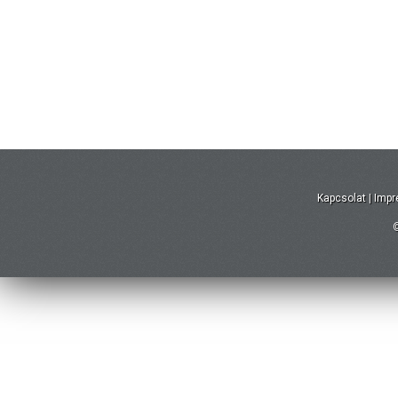
Kapcsolat
|
Imp
©