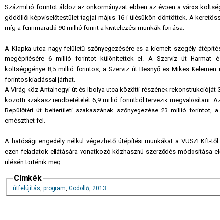
Százmillió forintot áldoz az önkormányzat ebben az évben a város költségvet
gödöllői képviselőtestület tagjai május 16-i ülésükön döntöttek. A keretös
míg a fennmaradó 90 millió forint a kivitelezési munkák forrása.
A Klapka utca nagy felületű szőnyegezésére és a kiemelt szegély átépítésé
megépítésére 6 millió forintot különítettek el. A Szerviz út Harmat
költségigénye 8,5 millió forintos, a Szerviz út Besnyő és Mikes Kelemen u
forintos kiadással járhat.
A Virág köz Antalhegyi út és Ibolya utca közötti részének rekonstrukcióját 3
közötti szakasz rendbetételét 6,9 millió forintból tervezik megvalósítani. Az
Repülőtéri út belterületi szakaszának szőnyegezése 23 millió forintot, 
emészthet fel.
A hatósági engedély nélkül végezhető útépítési munkákat a VÜSZI Kft-től
ezen feladatok ellátására vonatkozó közhasznú szerződés módosítása előr
ülésén történik meg.
Címkék
útfelújítás
,
program
,
Gödöllő
,
2013