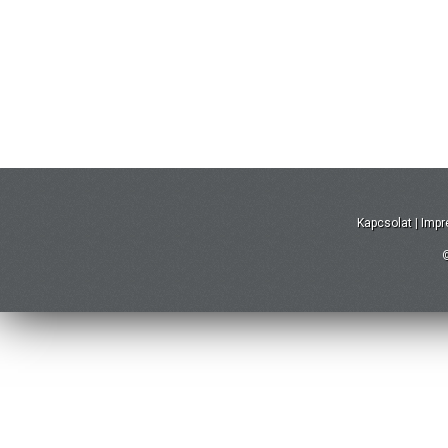
Kapcsolat
|
Imp
©